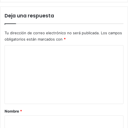
Deja una respuesta
Tu dirección de correo electrónico no será publicada.
Los campos
obligatorios están marcados con
*
C
o
m
e
n
t
a
r
Nombre
*
i
o