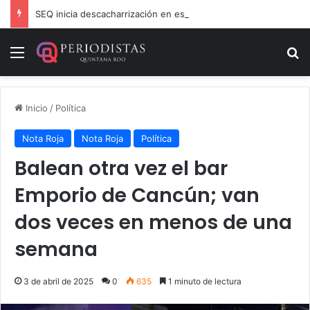
SEQ inicia descacharrización en escuelas de la Ribera del Río Hondo previo al inicio del ciclo escolar
Menú
B
Inicio
/
Política
Nota Roja
Nota Roja
Política
Balean otra vez el bar
Emporio de Cancún; van
dos veces en menos de una
semana
3 de abril de 2025
0
635
1 minuto de lectura