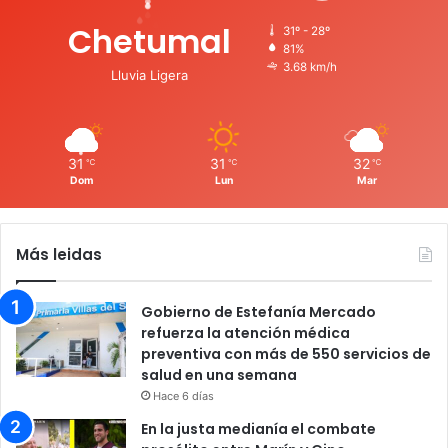
Chetumal
31º - 28º
81%
3.68 km/h
Lluvia Ligera
31
31
32
℃
℃
℃
Dom
Lun
Mar
Más leidas
Gobierno de Estefanía Mercado
refuerza la atención médica
preventiva con más de 550 servicios de
salud en una semana
Hace 6 días
En la justa medianía el combate