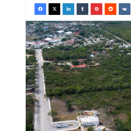
Facebook
X
LinkedIn
Tumblr
Pinterest
Reddit