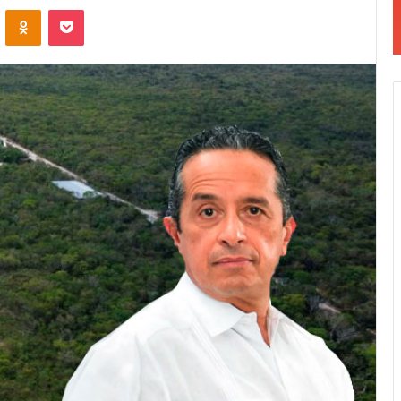
VKontakte
Odnoklassniki
Pocket