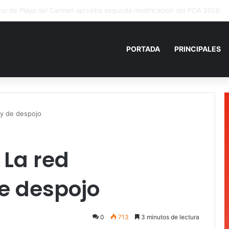
PORTADA
PRINCIPALES
a y de despojo
 La red
de despojo
0
713
3 minutos de lectura