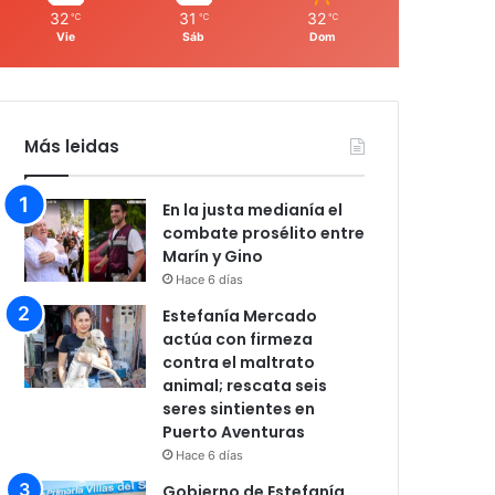
32
31
32
℃
℃
℃
Vie
Sáb
Dom
Más leidas
En la justa medianía el
combate prosélito entre
Marín y Gino
Hace 6 días
Estefanía Mercado
actúa con firmeza
contra el maltrato
animal; rescata seis
seres sintientes en
Puerto Aventuras
Hace 6 días
Gobierno de Estefanía