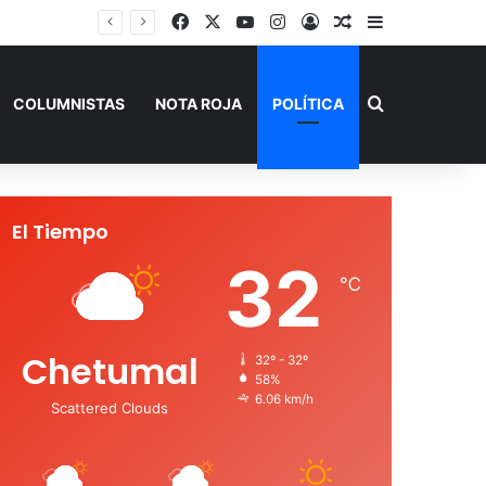
Facebook
X
YouTube
Instagram
Acceso
Publicación al a
Barra lateral
Capturan en Jalisco a ‘El Ruso’, presunto autor intelectual de varios homicidios en Playa del Carmen
Buscar por
COLUMNISTAS
NOTA ROJA
POLÍTICA
El Tiempo
32
℃
Chetumal
32º - 32º
58%
6.06 km/h
Scattered Clouds