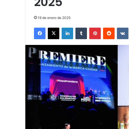
2025
19 de enero de 2025
Facebook
X
LinkedIn
Tumblr
Pinterest
Reddit