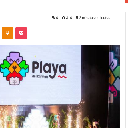
0
310
2 minutos de lectura
VKontakte
Odnoklassniki
Pocket