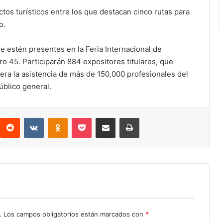
os turísticos entre los que destacan cinco rutas para
o.
e estén presentes en la Feria Internacional de
o 45. Participarán 884 expositores titulares, que
era la asistencia de más de 150,000 profesionales del
úblico general.
interest
Reddit
VKontakte
Odnoklassniki
Pocket
Compartir por correo electrónico
Imprimir
.
Los campos obligatorios están marcados con
*