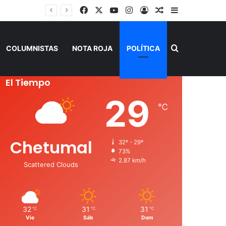
Facebook
X
YouTube
Instagram
Acceso
Publicación al a
Barra lateral
Buscar por
COLUMNISTAS
NOTA ROJA
POLÍTICA
El Tiempo
29
℃
Chetumal
32º - 29º
73%
2.87 km/h
Scattered Clouds
32
31
31
℃
℃
℃
Vie
Sáb
Dom