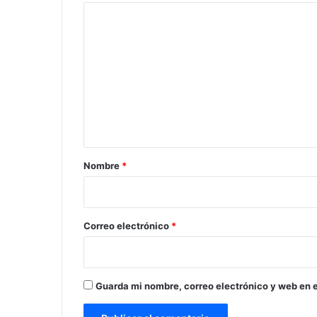
C
o
m
e
n
t
a
r
Nombre
*
i
o
*
Correo electrónico
*
Guarda mi nombre, correo electrónico y web en 