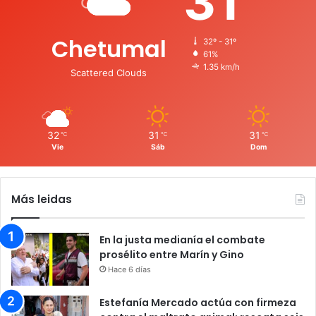
31
Chetumal
32º - 31º
61%
1.35 km/h
Scattered Clouds
32
31
31
℃
℃
℃
Vie
Sáb
Dom
Más leidas
En la justa medianía el combate
prosélito entre Marín y Gino
Hace 6 días
Estefanía Mercado actúa con firmeza