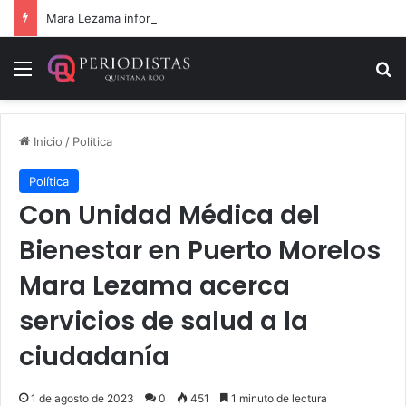
Mara Lezama informa la devolución de 9 vehículos recuperados
Menú
B
Inicio
/
Política
Política
Con Unidad Médica del
Bienestar en Puerto Morelos
Mara Lezama acerca
servicios de salud a la
ciudadanía
1 de agosto de 2023
0
451
1 minuto de lectura