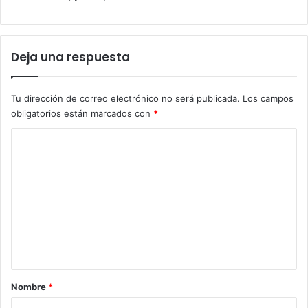
Deja una respuesta
Tu dirección de correo electrónico no será publicada.
Los campos
obligatorios están marcados con
*
C
o
m
e
n
t
a
r
Nombre
*
i