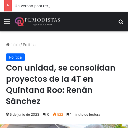
Un verano para recordar: niñas y niños cierran con alegría el curso “Aventuras de Verano”
Menú
B
Inicio
/
Política
Política
Con unidad, se consolidan
proyectos de la 4T en
Quintana Roo: Renán
Sánchez
5 de junio de 2023
0
522
1 minuto de lectura