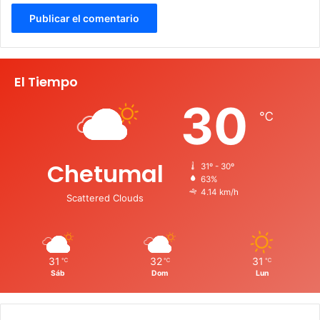
El Tiempo
30
℃
Chetumal
31º - 30º
63%
4.14 km/h
Scattered Clouds
31
32
31
℃
℃
℃
Sáb
Dom
Lun