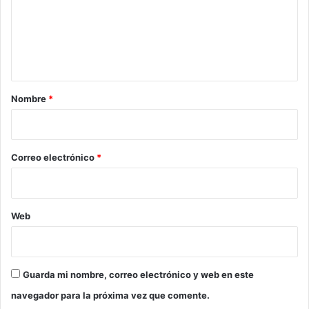
e
n
t
a
r
Nombre
*
i
o
*
Correo electrónico
*
Web
Guarda mi nombre, correo electrónico y web en este
navegador para la próxima vez que comente.