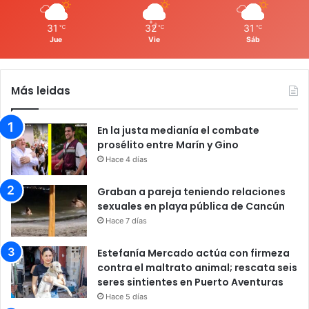
31
32
31
℃
℃
℃
Jue
Vie
Sáb
Más leidas
En la justa medianía el combate
prosélito entre Marín y Gino
Hace 4 días
Graban a pareja teniendo relaciones
sexuales en playa pública de Cancún
Hace 7 días
Estefanía Mercado actúa con firmeza
contra el maltrato animal; rescata seis
seres sintientes en Puerto Aventuras
Hace 5 días