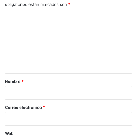
obligatorios están marcados con
*
C
o
m
e
n
t
a
r
Nombre
*
i
o
*
Correo electrónico
*
Web