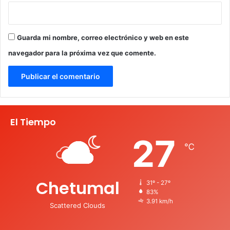
Guarda mi nombre, correo electrónico y web en este
navegador para la próxima vez que comente.
El Tiempo
27
℃
Chetumal
31º - 27º
83%
3.91 km/h
Scattered Clouds