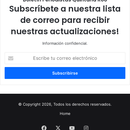
Subscríbete a nuestra lista
de correo para recibir
nuestras actualizaciones!
Información confidencial.
Escribe
tu
correo
electrónico
© Copyright 2026, Todos los derechos reservados.
Home
Facebook
X
YouTube
Instagram