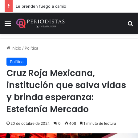
Le prenden fuego a camioneta involucrada en balacera en Carrillo Puerto
Menú
B
Inicio
/
Política
Política
Cruz Roja Mexicana,
institución que salva vidas
y brinda esperanza:
Estefanía Mercado
20 de octubre de 2024
0
408
1 minuto de lectura