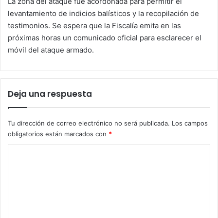
La zona del ataque fue acordonada para permitir el
levantamiento de indicios balísticos y la recopilación de
testimonios. Se espera que la Fiscalía emita en las
próximas horas un comunicado oficial para esclarecer el
móvil del ataque armado.
Deja una respuesta
Tu dirección de correo electrónico no será publicada.
Los campos
obligatorios están marcados con
*
C
o
m
e
n