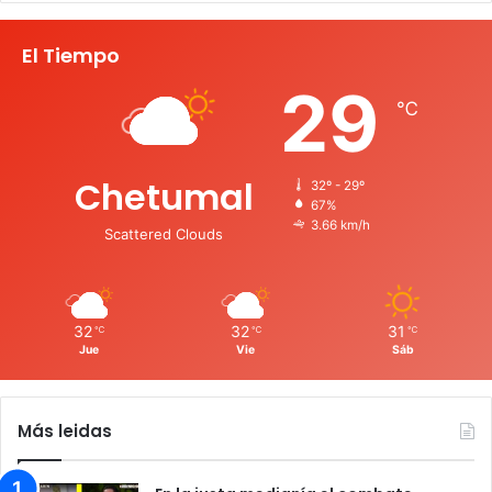
El Tiempo
29
℃
Chetumal
32º - 29º
67%
3.66 km/h
Scattered Clouds
32
32
31
℃
℃
℃
Jue
Vie
Sáb
Más leidas