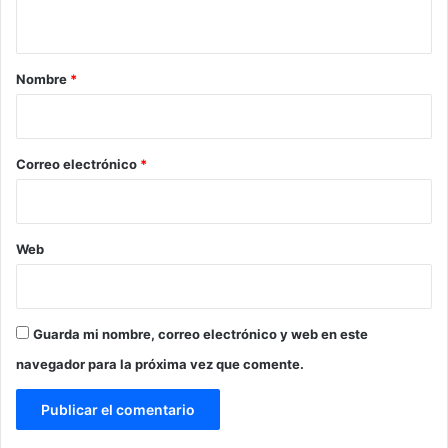
t
a
r
Nombre
*
i
o
*
Correo electrónico
*
Web
Guarda mi nombre, correo electrónico y web en este
navegador para la próxima vez que comente.