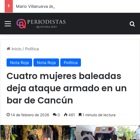
Mario Villanueva desmiente datos falsos sobre su caso
Menú
B
Inicio
/
Política
Nota Roja
Nota Roja
Política
Cuatro mujeres baleadas
deja ataque armado en un
bar de Cancún
14 de febrero de 2026
0
461
1 minuto de lectura