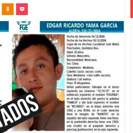
VKontakte
Odnoklassniki
Pocket