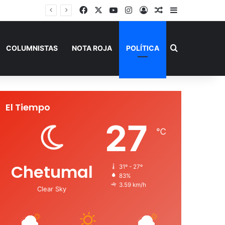
Facebook
X
YouTube
Instagram
Acceso
Publicación al a
Barra lateral
SEQ inicia descacharrización en escuelas de la Ribera del Río Hondo previo al inicio del ciclo escolar
Buscar por
COLUMNISTAS
NOTA ROJA
POLÍTICA
El Tiempo
27
℃
Chetumal
31º - 27º
83%
3.59 km/h
Clear Sky