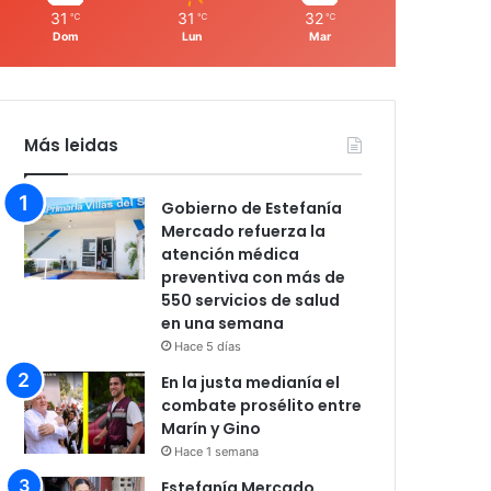
31
31
32
℃
℃
℃
Dom
Lun
Mar
Más leidas
Gobierno de Estefanía
Mercado refuerza la
atención médica
preventiva con más de
550 servicios de salud
en una semana
Hace 5 días
En la justa medianía el
combate prosélito entre
Marín y Gino
Hace 1 semana
Estefanía Mercado