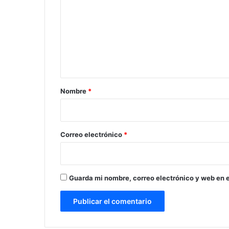
m
e
n
t
a
r
Nombre
*
i
o
*
Correo electrónico
*
Guarda mi nombre, correo electrónico y web en 