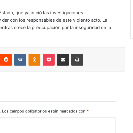
 Estado, que ya inició las investigaciones
 dar con los responsables de este violento acto. La
tras crece la preocupación por la inseguridad en la
interest
Reddit
VKontakte
Odnoklassniki
Pocket
Compartir por correo electrónico
Imprimir
.
Los campos obligatorios están marcados con
*