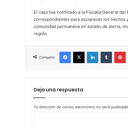
El caso fue notificado a la Fiscalía General del
correspondientes para esclarecer los hechos y
comunidad permanece en estado de alerta, mien
región.
Facebook
X
LinkedIn
Tumblr
P
Compartir
Deja una respuesta
Tu dirección de correo electrónico no será publicada
C
o