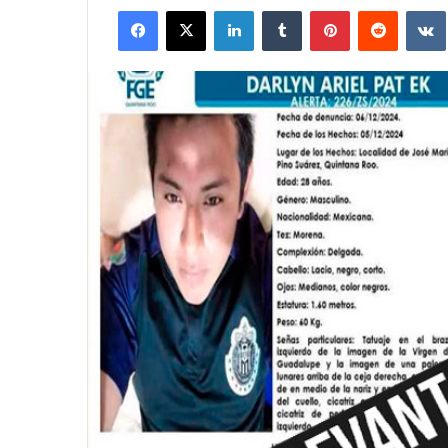
Facebook
X
LinkedIn
Tumblr
Pinterest
Reddit