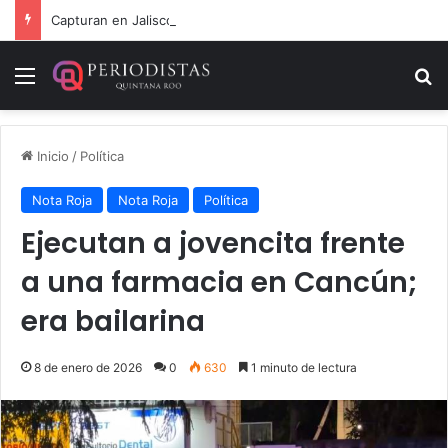
Capturan en Jalisco a ‘El Ruso’, presunto autor intelectual de varios homicidios en Playa del Carmen
Menú
B
Inicio
/
Política
Nota Roja
Nota Roja
Política
Ejecutan a jovencita frente
a una farmacia en Cancún;
era bailarina
8 de enero de 2026
0
630
1 minuto de lectura