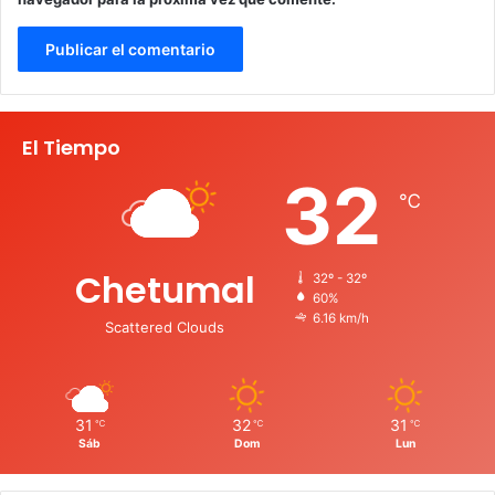
El Tiempo
32
℃
Chetumal
32º - 32º
60%
6.16 km/h
Scattered Clouds
31
32
31
℃
℃
℃
Sáb
Dom
Lun