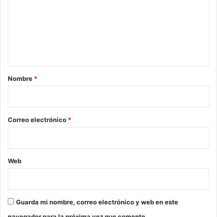
m
e
n
t
a
r
Nombre
*
i
o
*
Correo electrónico
*
Web
Guarda mi nombre, correo electrónico y web en este
navegador para la próxima vez que comente.