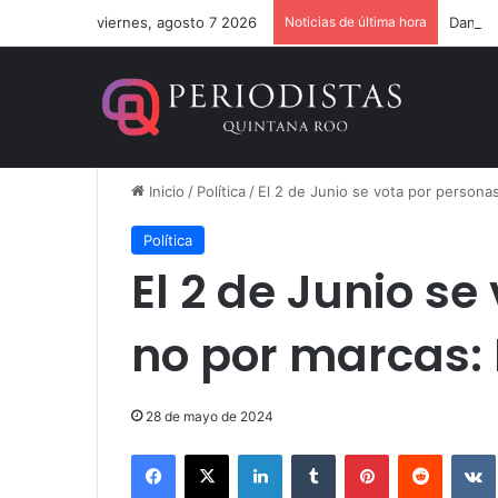
viernes, agosto 7 2026
Noticias de última hora
Dan 36
Inicio
/
Política
/
El 2 de Junio se vota por personas
Política
El 2 de Junio se
no por marcas: P
28 de mayo de 2024
Facebook
X
LinkedIn
Tumblr
Pinterest
Reddit