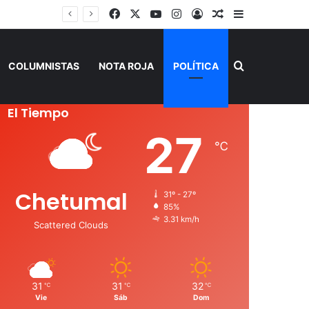
Facebook
X
YouTube
Instagram
Acceso
Publicación al a
Barra lateral
Buscar por
COLUMNISTAS
NOTA ROJA
POLÍTICA
El Tiempo
27
℃
Chetumal
31º - 27º
85%
3.31 km/h
Scattered Clouds
31
31
32
℃
℃
℃
Vie
Sáb
Dom