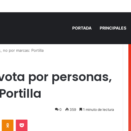
 años de prisión por homicidio de cubana en Cancún
PORTADA
PRINCIPALES
, no por marcas: Portilla
 vota por personas,
ortilla
0
359
1 minuto de lectura
VKontakte
Odnoklassniki
Pocket