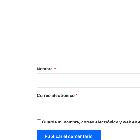
C
o
m
e
n
t
a
r
Nombre
*
i
o
*
Correo electrónico
*
Guarda mi nombre, correo electrónico y web en 