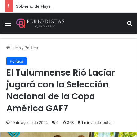
Gobierno de Playa del Carmen aprueba segunda modificación del POA 2026
Menú
B
Inicio
/
Política
Política
El Tulumnense Rió Laciar
jugará con la Selección
Nacional de la Copa
América GAF7
20 de agosto de 2024
0
363
1 minuto de lectura