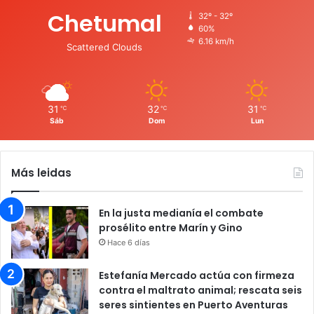
Chetumal
32º - 32º
60%
6.16 km/h
Scattered Clouds
31
32
31
℃
℃
℃
Sáb
Dom
Lun
Más leidas
En la justa medianía el combate
prosélito entre Marín y Gino
Hace 6 días
Estefanía Mercado actúa con firmeza
contra el maltrato animal; rescata seis
seres sintientes en Puerto Aventuras