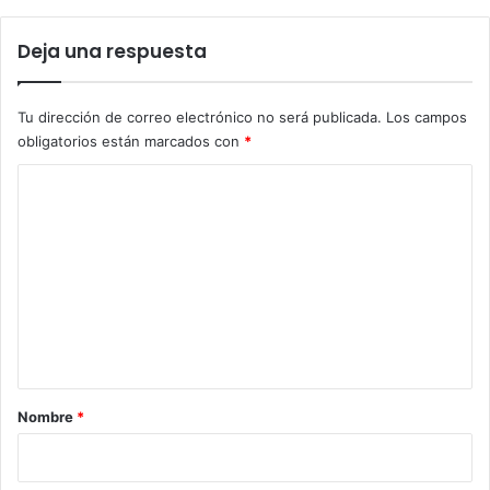
Deja una respuesta
Tu dirección de correo electrónico no será publicada.
Los campos
obligatorios están marcados con
*
C
o
m
e
n
t
a
r
Nombre
*
i
o