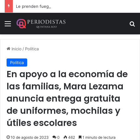
Le prenden fuego a camioneta involucrada en balacera en Carrillo Puerto
Menú
B
Inicio
/
Política
Política
En apoyo a la economía de
las familias, Mara Lezama
anuncia entrega gratuita
de uniformes, mochilas y
útiles escolares
10 de agosto de 2023
0
462
1 minuto de lectura