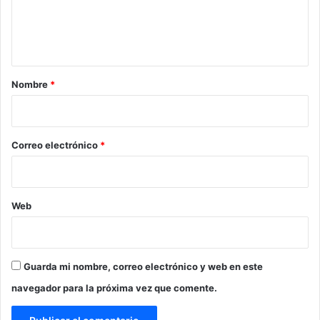
n
t
a
r
Nombre
*
i
o
*
Correo electrónico
*
Web
Guarda mi nombre, correo electrónico y web en este
navegador para la próxima vez que comente.