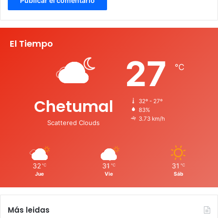
El Tiempo
27
℃
Chetumal
32º - 27º
83%
3.73 km/h
Scattered Clouds
32
31
31
℃
℃
℃
Jue
Vie
Sáb
Más leidas