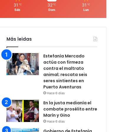
31
32
31
℃
℃
℃
Sáb
Dom
Lun
Más leidas
Estefanía Mercado
actúa con firmeza
contra el maltrato
animal; rescata seis
seres sintientes en
Puerto Aventuras
Hace 6 días
En la justa medianía el
combate prosélito entre
Marín y Gino
Hace 6 días
Gobierno de Estefanía