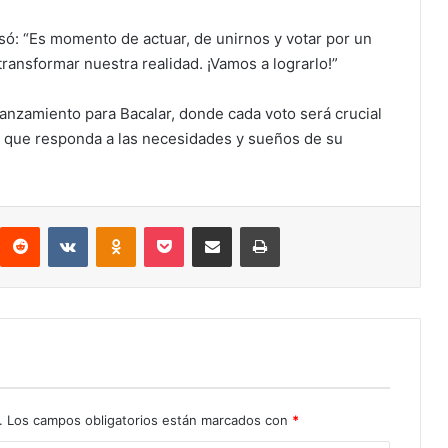
só: “Es momento de actuar, de unirnos y votar por un
ransformar nuestra realidad. ¡Vamos a lograrlo!”
anzamiento para Bacalar, donde cada voto será crucial
n que responda a las necesidades y sueños de su
interest
Reddit
VKontakte
Odnoklassniki
Pocket
Compartir por correo electrónico
Imprimir
.
Los campos obligatorios están marcados con
*