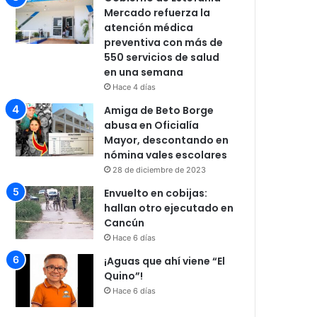
Mercado refuerza la
atención médica
preventiva con más de
550 servicios de salud
en una semana
Hace 4 días
Amiga de Beto Borge
abusa en Oficialía
Mayor, descontando en
nómina vales escolares
28 de diciembre de 2023
Envuelto en cobijas:
hallan otro ejecutado en
Cancún
Hace 6 días
¡Aguas que ahí viene “El
Quino”!
Hace 6 días