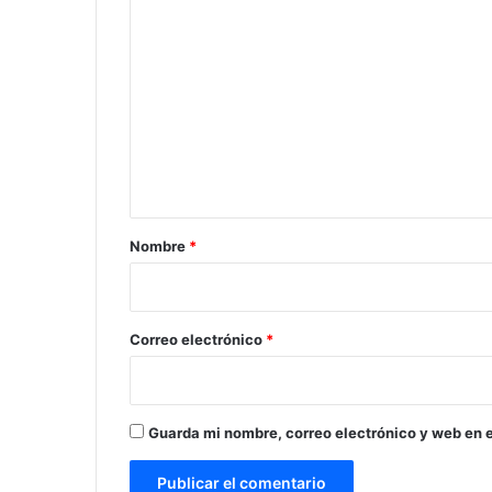
C
o
m
e
n
t
a
r
Nombre
*
i
o
*
Correo electrónico
*
Guarda mi nombre, correo electrónico y web en 