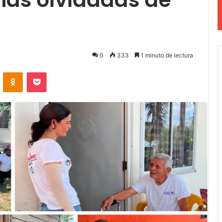
0
333
1 minuto de lectura
VKontakte
Odnoklassniki
Pocket