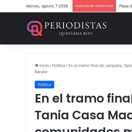
viernes, agosto 7 2026
Noticias de última hora
Un ver
Inicio
/
Política
/
En el tramo final de campaña, Tan
Bacalar
Política
En el tramo fin
Tania Casa Madr
comunidades m