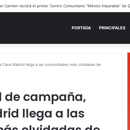
ano para recordar: niñas y niños cierran con alegría el curso “Aventuras
PORTADA
PRINCIPALES
ia Casa Madrid llega a las comunidades más olvidadas de
al de campaña,
id llega a las
ás olvidadas de