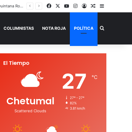
Facebook
X
YouTube
Instagram
Acceso
Publicación al a
Barra lateral
 de Verano”
Buscar por
COLUMNISTAS
NOTA ROJA
POLÍTICA
El Tiempo
27
℃
Chetumal
27º - 27º
82%
3.81 km/h
Scattered Clouds