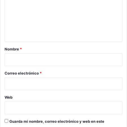
m
e
n
t
a
r
Nombre
*
i
o
*
Correo electrónico
*
Web
Guarda mi nombre, correo electrónico y web en este