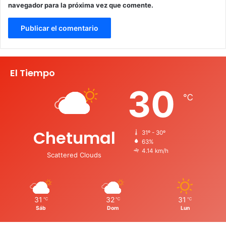
navegador para la próxima vez que comente.
El Tiempo
30
℃
Chetumal
31º - 30º
63%
4.14 km/h
Scattered Clouds
31
32
31
℃
℃
℃
Sáb
Dom
Lun