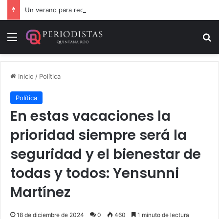
Un verano para recordar: niñas y niños cierran con alegría el curso “Aventuras de Verano”
Menú
B
Inicio
/
Política
Política
En estas vacaciones la
prioridad siempre será la
seguridad y el bienestar de
todas y todos: Yensunni
Martínez
18 de diciembre de 2024
0
460
1 minuto de lectura