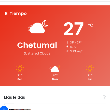
El Tiempo
27
℃
Chetumal
31º - 27º
82%
3.93 km/h
Scattered Clouds
31
32
31
℃
℃
℃
Sáb
Dom
Lun
Más leidas