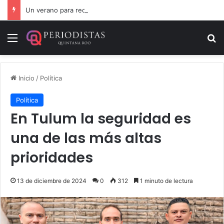
Un verano para recordar: niñas y niños cierran con alegría el curso “Aventuras de Verano”
Menú
B
Inicio
/
Política
Política
En Tulum la seguridad es
una de las más altas
prioridades
13 de diciembre de 2024
0
312
1 minuto de lectura