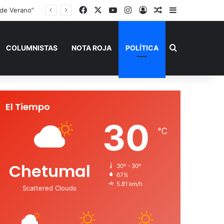
Facebook
X
YouTube
Instagram
Acceso
Publicación al a
Barra lateral
 de Verano”
Buscar por
COLUMNISTAS
NOTA ROJA
POLÍTICA
El Tiempo
30
℃
Chetumal
30º - 30º
67%
5.81 km/h
Scattered Clouds