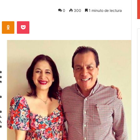
0
300
1 minuto de lectura
VKontakte
Odnoklassniki
Pocket