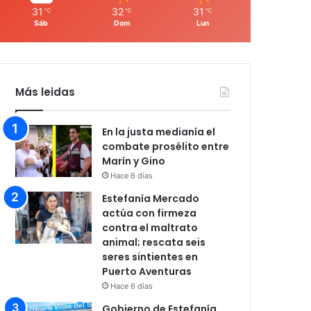
31
32
31
℃
℃
℃
Sáb
Dom
Lun
Más leidas
En la justa medianía el
combate prosélito entre
Marín y Gino
Hace 6 días
Estefanía Mercado
actúa con firmeza
contra el maltrato
animal; rescata seis
seres sintientes en
Puerto Aventuras
Hace 6 días
Gobierno de Estefanía