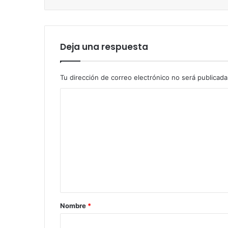
Deja una respuesta
Tu dirección de correo electrónico no será publicada
C
o
m
e
n
t
a
r
Nombre
*
i