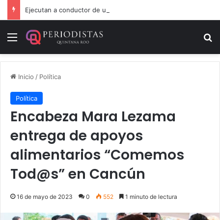
Ejecutan a conductor de un lujoso auto en Tulum
Menú
B
Inicio
/
Política
Política
Encabeza Mara Lezama
entrega de apoyos
alimentarios “Comemos
Tod@s” en Cancún
16 de mayo de 2023
0
552
1 minuto de lectura