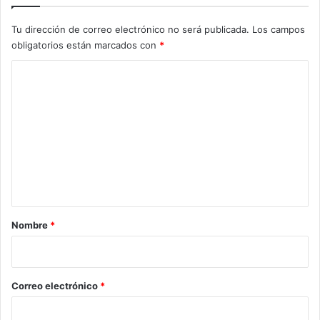
Tu dirección de correo electrónico no será publicada.
Los campos
obligatorios están marcados con
*
C
o
m
e
n
t
a
r
Nombre
*
i
o
*
Correo electrónico
*