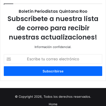
Boletín Periodistas Quintana Roo
Subscríbete a nuestra lista
de correo para recibir
nuestras actualizaciones!
Información confidencial.
Escribe
tu
correo
electrónico
© Copyright 2026, Todos los derechos reservados.
Home