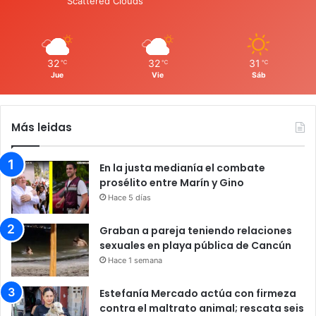
Scattered Clouds
32
32
31
℃
℃
℃
Jue
Vie
Sáb
Más leidas
En la justa medianía el combate
prosélito entre Marín y Gino
Hace 5 días
Graban a pareja teniendo relaciones
sexuales en playa pública de Cancún
Hace 1 semana
Estefanía Mercado actúa con firmeza
contra el maltrato animal; rescata seis