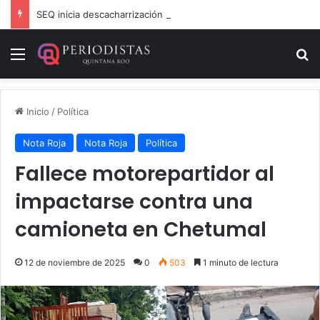
SEQ inicia descacharrización en escuelas de la Ribera del Río Hondo previo al inicio del ciclo escolar
Menú
B
Inicio
/
Política
Nota Roja
Nota Roja
Política
Fallece motorepartidor al
impactarse contra una
camioneta en Chetumal
12 de noviembre de 2025
0
503
1 minuto de lectura