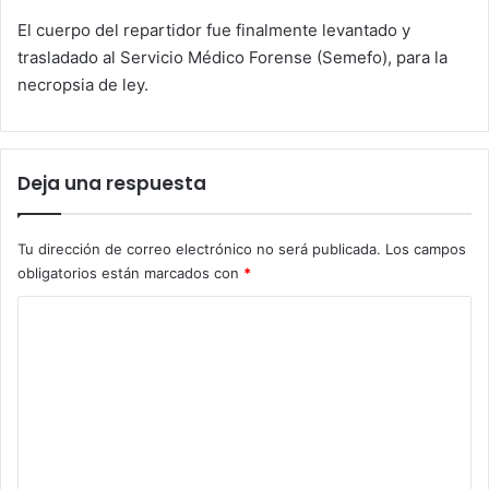
El cuerpo del repartidor fue finalmente levantado y
trasladado al Servicio Médico Forense (Semefo), para la
necropsia de ley.
Deja una respuesta
Tu dirección de correo electrónico no será publicada.
Los campos
obligatorios están marcados con
*
C
o
m
e
n
t