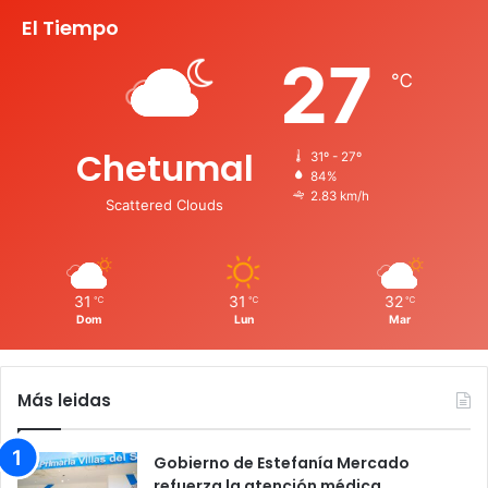
El Tiempo
27
℃
Chetumal
31º - 27º
84%
2.83 km/h
Scattered Clouds
31
31
32
℃
℃
℃
Dom
Lun
Mar
Más leidas
Gobierno de Estefanía Mercado
refuerza la atención médica