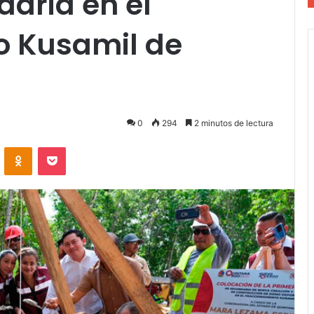
daria en el
o Kusamil de
0
294
2 minutos de lectura
VKontakte
Odnoklassniki
Pocket