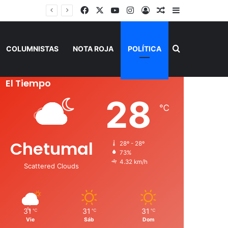
Facebook
X
YouTube
Instagram
Acceso
Publicación al a
Barra lateral
Buscar por
COLUMNISTAS
NOTA ROJA
POLÍTICA
El Tiempo
28
℃
Chetumal
28º - 28º
73%
4.32 km/h
Scattered Clouds
31
31
31
℃
℃
℃
Vie
Sáb
Dom