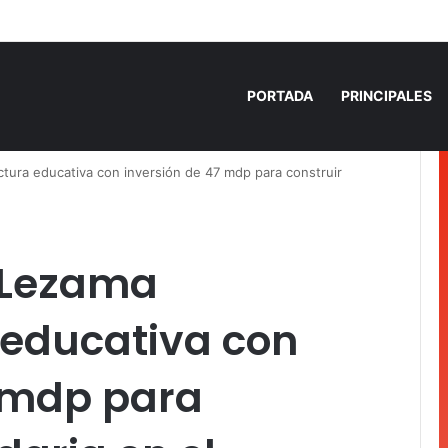
a Torres, la Secretaria que cobra sin chambear
PORTADA
PRINCIPALES
tura educativa con inversión de 47 mdp para construir
a Lezama
 educativa con
7 mdp para