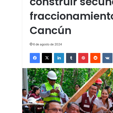
construir secun
fraccionamient
Cancún
6 de agosto de 2024
Facebook
X
LinkedIn
Tumblr
Pinterest
Reddit