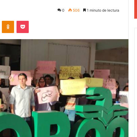
0
506
1 minuto de lectura
VKontakte
Odnoklassniki
Pocket