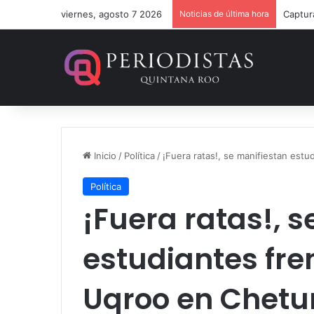
viernes, agosto 7 2026
Noticias de última hora
Mara L
Inicio
/
Política
/
¡Fuera ratas!, se manifiestan estu
Política
¡Fuera ratas!, 
estudiantes fren
Uqroo en Chet