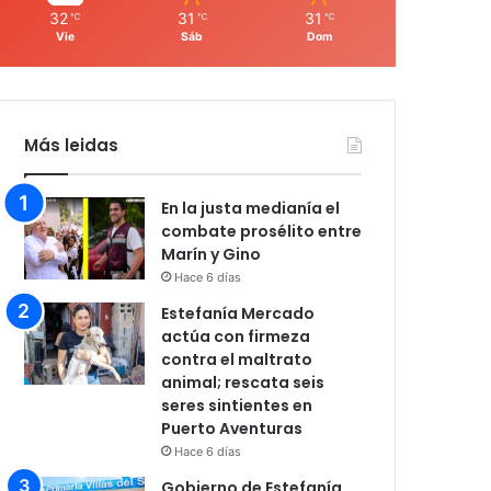
32
31
31
℃
℃
℃
Vie
Sáb
Dom
Más leidas
En la justa medianía el
combate prosélito entre
Marín y Gino
Hace 6 días
Estefanía Mercado
actúa con firmeza
contra el maltrato
animal; rescata seis
seres sintientes en
Puerto Aventuras
Hace 6 días
Gobierno de Estefanía