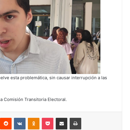
uelve esta problemática, sin causar interrupción a las
a Comisión Transitoria Electoral.
interest
Reddit
VKontakte
Odnoklassniki
Pocket
Compartir por correo electrónico
Imprimir