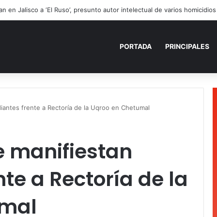
ezama informa la devolución de 9 vehículos recuperados
PORTADA
PRINCIPALES
diantes frente a Rectoría de la Uqroo en Chetumal
se manifiestan
te a Rectoría de la
umal