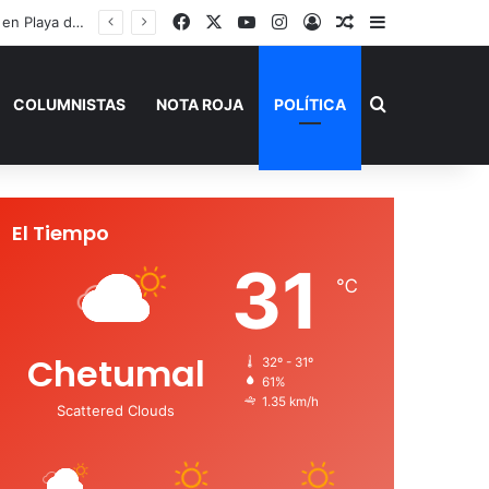
Facebook
X
YouTube
Instagram
Acceso
Publicación al a
Barra lateral
Buscar por
COLUMNISTAS
NOTA ROJA
POLÍTICA
El Tiempo
31
℃
Chetumal
32º - 31º
61%
1.35 km/h
Scattered Clouds