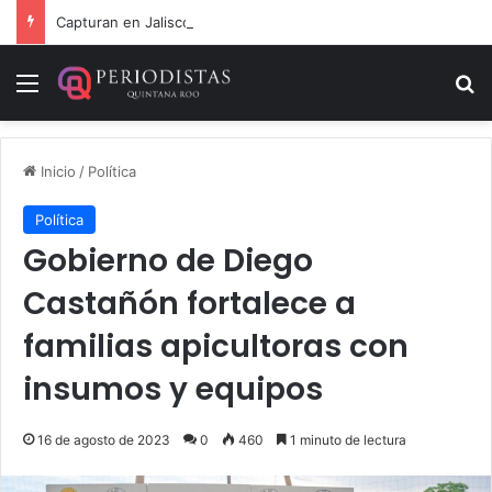
Capturan en Jalisco a ‘El Ruso’, presunto autor intelectual de varios homicidios en Playa del Carmen
Menú
B
Inicio
/
Política
Política
Gobierno de Diego
Castañón fortalece a
familias apicultoras con
insumos y equipos
16 de agosto de 2023
0
460
1 minuto de lectura