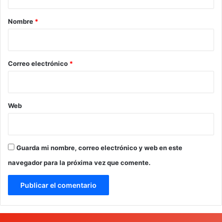
a
r
Nombre
*
i
o
*
Correo electrónico
*
Web
Guarda mi nombre, correo electrónico y web en este
navegador para la próxima vez que comente.