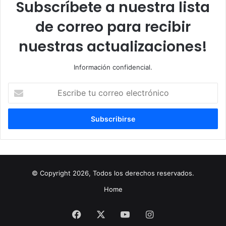
Subscríbete a nuestra lista
de correo para recibir
nuestras actualizaciones!
Información confidencial.
Escribe
tu
correo
electrónico
© Copyright 2026, Todos los derechos reservados.
Home
Facebook
X
YouTube
Instagram