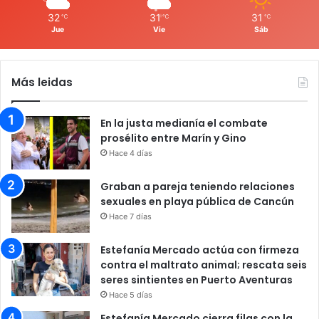
32
31
31
℃
℃
℃
Jue
Vie
Sáb
Más leidas
En la justa medianía el combate
prosélito entre Marín y Gino
Hace 4 días
Graban a pareja teniendo relaciones
sexuales en playa pública de Cancún
Hace 7 días
Estefanía Mercado actúa con firmeza
contra el maltrato animal; rescata seis
seres sintientes en Puerto Aventuras
Hace 5 días
Estefanía Mercado cierra filas con la