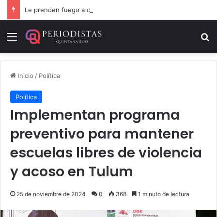
Le prenden fuego a camioneta involucrada en balacera en Carrillo Puerto
Menú
B
Inicio
/
Política
Política
Implementan programa
preventivo para mantener
escuelas libres de violencia
y acoso en Tulum
25 de noviembre de 2024
0
368
1 minuto de lectura