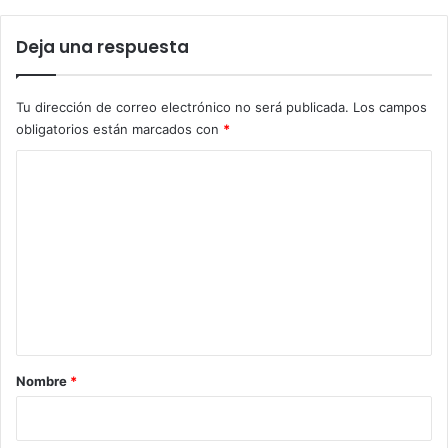
Deja una respuesta
Tu dirección de correo electrónico no será publicada.
Los campos
obligatorios están marcados con
*
C
o
m
e
n
t
a
r
Nombre
*
i
o