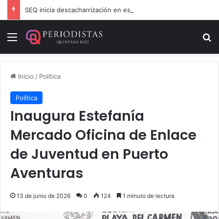
SEQ inicia descacharrización en escuelas de la Ribera del Río Hondo previo al inicio del ciclo escolar
Menú
B
Inicio
/
Política
Política
Inaugura Estefanía
Mercado Oficina de Enlace
de Juventud en Puerto
Aventuras
13 de junio de 2026
0
124
1 minuto de lectura