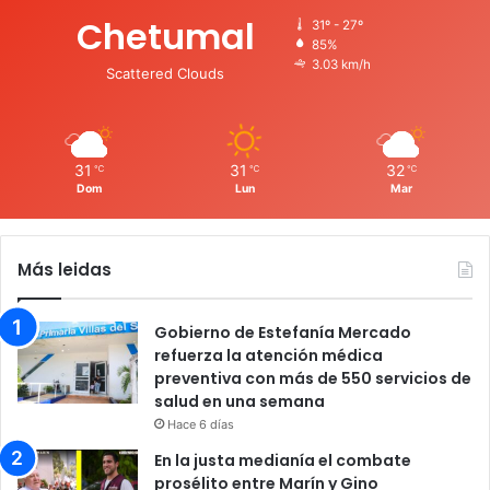
Chetumal
31º - 27º
85%
3.03 km/h
Scattered Clouds
31
31
32
℃
℃
℃
Dom
Lun
Mar
Más leidas
Gobierno de Estefanía Mercado
refuerza la atención médica
preventiva con más de 550 servicios de
salud en una semana
Hace 6 días
En la justa medianía el combate
prosélito entre Marín y Gino