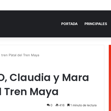
 años de prisión por homicidio de cubana en Cancún
PORTADA
PRINCIPALES
tren P’atal del Tren Maya
, Claudia y Mara
el Tren Maya
0
416
1 minuto de lectura