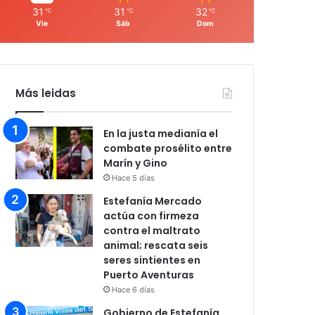
31
31
32
℃
℃
℃
Vie
Sáb
Dom
Más leidas
En la justa medianía el
combate prosélito entre
Marín y Gino
Hace 5 días
Estefanía Mercado
actúa con firmeza
contra el maltrato
animal; rescata seis
seres sintientes en
Puerto Aventuras
Hace 6 días
Gobierno de Estefanía