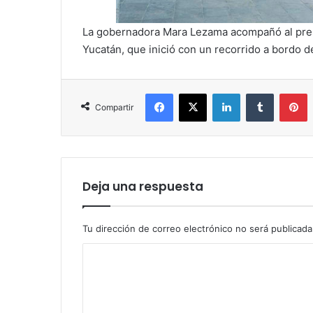
La gobernadora Mara Lezama acompañó al pres
Yucatán, que inició con un recorrido a bordo d
Facebook
X
LinkedIn
Tumblr
P
Compartir
Deja una respuesta
Tu dirección de correo electrónico no será publicada
C
o
m