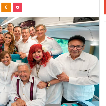
VKontakte
Odnoklassniki
Pocket