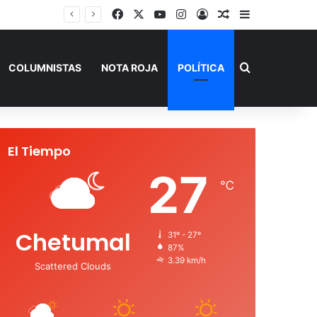
Facebook
X
YouTube
Instagram
Acceso
Publicación al a
Barra lateral
Buscar por
COLUMNISTAS
NOTA ROJA
POLÍTICA
El Tiempo
27
℃
Chetumal
31º - 27º
87%
3.39 km/h
Scattered Clouds