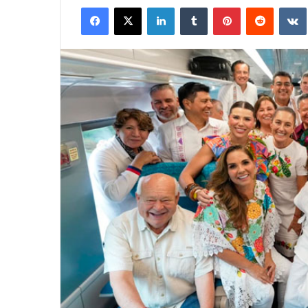
Facebook
X
LinkedIn
Tumblr
Pinterest
Reddit