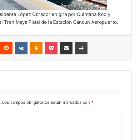
idente López Obrador en gira por Quintana Roo y
el Tren Maya P’atal de la Estación Cancún Aeropuerto.
interest
Reddit
VKontakte
Odnoklassniki
Pocket
Compartir por correo electrónico
Imprimir
.
Los campos obligatorios están marcados con
*