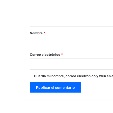
e
n
t
a
r
Nombre
*
i
o
*
Correo electrónico
*
Guarda mi nombre, correo electrónico y web en 