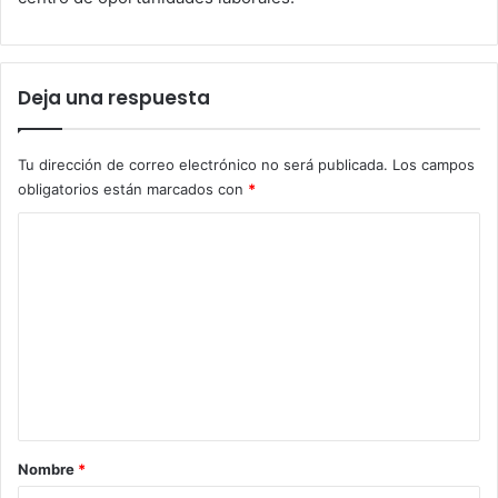
Deja una respuesta
Tu dirección de correo electrónico no será publicada.
Los campos
obligatorios están marcados con
*
C
o
m
e
n
t
a
r
Nombre
*
i