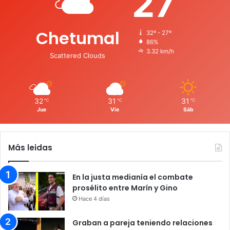
27
Chetumal
32º - 27º
86%
3.32 km/h
Scattered Clouds
32
31
31
℃
℃
℃
Jue
Vie
Sáb
Más leidas
En la justa medianía el combate
prosélito entre Marín y Gino
Hace 4 días
Graban a pareja teniendo relaciones