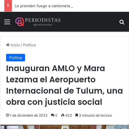
Le prenden fuego a camioneta involucrada en balacera en Carrillo Puerto
Menú
B
Inicio
/
Política
Política
Inauguran AMLO y Mara
Lezama el Aeropuerto
Internacional de Tulum, una
obra con justicia social
1 de diciembre de 2023
0
423
3 minutos de lectura