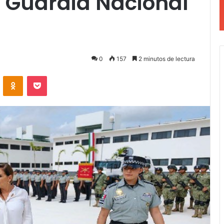
a Guardia Nacional
0
157
2 minutos de lectura
VKontakte
Odnoklassniki
Pocket