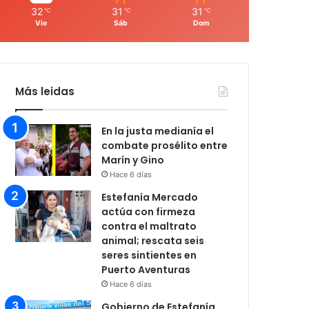
32
31
31
℃
℃
℃
Vie
Sáb
Dom
Más leidas
En la justa medianía el
combate prosélito entre
Marín y Gino
Hace 6 días
Estefanía Mercado
actúa con firmeza
contra el maltrato
animal; rescata seis
seres sintientes en
Puerto Aventuras
Hace 6 días
Gobierno de Estefanía