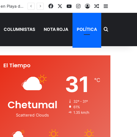
Facebook
X
YouTube
Instagram
Acceso
Publicación al a
Barra lateral
Buscar por
COLUMNISTAS
NOTA ROJA
POLÍTICA
El Tiempo
31
℃
Chetumal
32º - 31º
61%
1.35 km/h
Scattered Clouds