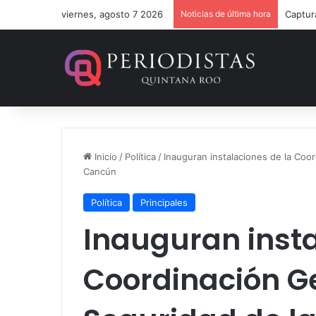
viernes, agosto 7 2026
Noticias de última hora
Mara L
Inicio
/
Política
/
Inauguran instalaciones de la Coo
Cancún
Política
Principales
Inauguran insta
Coordinación G