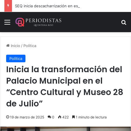
SEQ inicia descacharrización en escuelas de la Ribera del Río Hondo previo al inicio del ciclo escolar
Menú
B
Inicio
/
Política
Política
Inicia la transformación del
Palacio Municipal en el
“Centro Cultural y Museo 28
de Julio”
19 de marzo de 2025
0
422
1 minuto de lectura