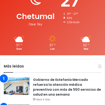
27
Chetumal
31º - 27º
83%
3.59 km/h
Clear Sky
31
31
32
℃
℃
℃
Dom
Lun
Mar
Más leidas
Gobierno de Estefanía Mercado
refuerza la atención médica
preventiva con más de 550 servicios de
salud en una semana
Hace 5 días