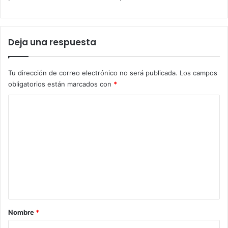
Deja una respuesta
Tu dirección de correo electrónico no será publicada.
Los campos
obligatorios están marcados con
*
C
o
m
e
n
t
a
r
Nombre
*
i