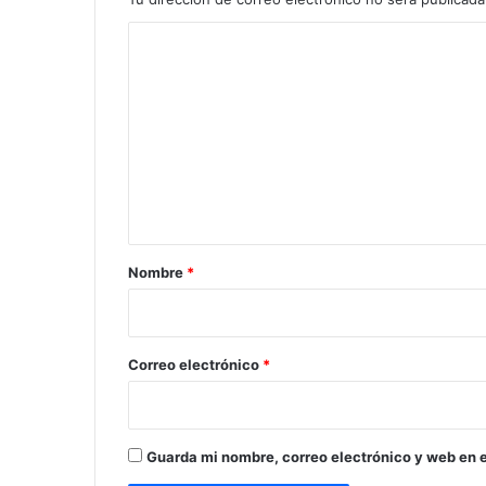
C
o
m
e
n
t
a
r
Nombre
*
i
o
*
Correo electrónico
*
Guarda mi nombre, correo electrónico y web en 