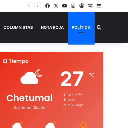
Facebook
X
YouTube
Instagram
Acceso
Publicación al a
Barra lateral
Buscar por
COLUMNISTAS
NOTA ROJA
POLÍTICA
El Tiempo
27
℃
Chetumal
32º - 27º
85%
3.97 km/h
Scattered Clouds