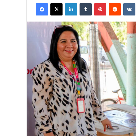
Facebook
X
LinkedIn
Tumblr
Pinterest
Reddit