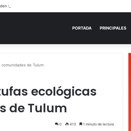
den fuego a camioneta involucrada en balacera en Carrillo Puerto
PORTADA
PRINCIPALES
en comunidades de Tulum
tufas ecológicas
s de Tulum
0
413
1 minuto de lectura