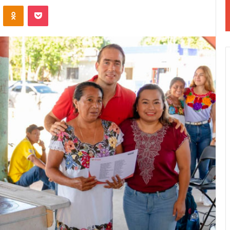
VKontakte
Odnoklassniki
Pocket