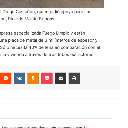
l Diego Castañón, quien pidió apoyo para sus
ón, Ricardo Martín Bringas.
mpresa especializada Fuego Limpio y están
una placa de metal de 3 milímetros de espesor y
 Sólo necesita 40% de leña en comparación con el
 la vivienda a través de tres tubos extractores.
interest
Reddit
VKontakte
Odnoklassniki
Pocket
Compartir por correo electrónico
Imprimir
.
Los campos obligatorios están marcados con
*