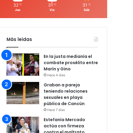
32
31
31
℃
℃
℃
Jue
Vie
Sáb
Más leidas
En la justa medianía el
combate prosélito entre
Marín y Gino
Hace 4 días
Graban a pareja
teniendo relaciones
sexuales en playa
pública de Cancún
Hace 7 días
Estefanía Mercado
actúa con firmeza
contra el maltrato