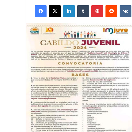
Facebook
X
LinkedIn
Tumblr
Pinterest
Reddit