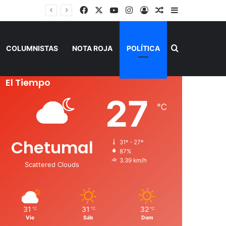
Facebook
X
YouTube
Instagram
Acceso
Publicación al a
Barra lateral
Buscar por
COLUMNISTAS
NOTA ROJA
POLÍTICA
El Tiempo
27
℃
Chetumal
31º - 27º
87%
3.39 km/h
Scattered Clouds
31
31
32
℃
℃
℃
Vie
Sáb
Dom