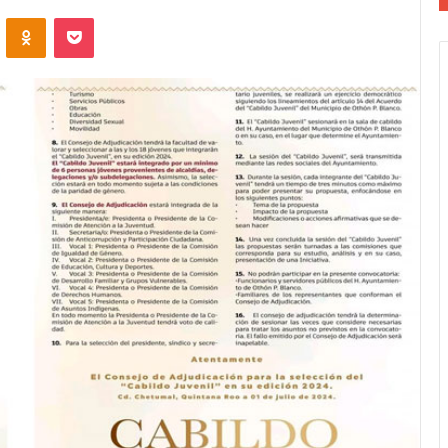
VKontakte
Odnoklassniki
Pocket