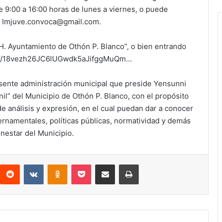
e 9:00 a 16:00 horas de lunes a viernes, o puede
:
Imjuve.convoca@gmail.com
.
H. Ayuntamiento de Othón P. Blanco”, o bien entrando
com/…/18vezh26JC6lUGwdk5aJifggMuQm…
sente administración municipal que preside Yensunni
nil” del Municipio de Othón P. Blanco, con el propósito
e análisis y expresión, en el cual puedan dar a conocer
rnamentales, políticas públicas, normatividad y demás
nestar del Municipio.
interest
Reddit
VKontakte
Odnoklassniki
Pocket
Compartir por correo electrónico
Imprimir