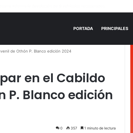
 años de prisión por homicidio de cubana en Cancún
PORTADA
PRINCIPALES
Juvenil de Othón P. Blanco edición 2024
ipar en el Cabildo
n P. Blanco edición
0
357
1 minuto de lectura