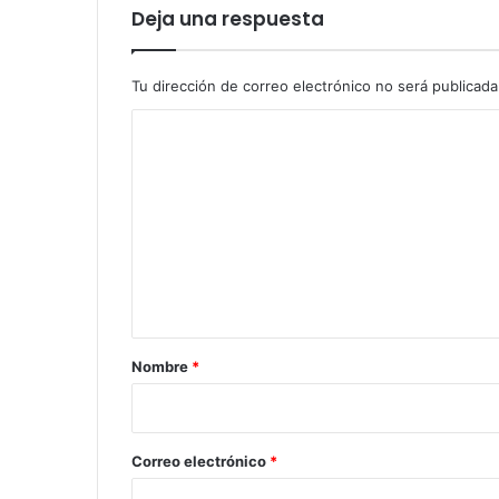
Deja una respuesta
Tu dirección de correo electrónico no será publicada
C
o
m
e
n
t
a
r
Nombre
*
i
o
*
Correo electrónico
*