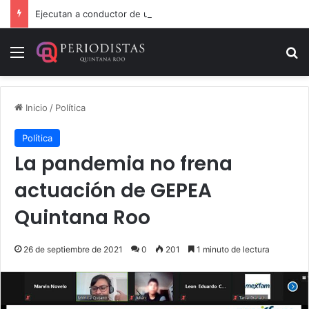
Ejecutan a conductor de un lujoso auto en Tulum
Menú
B
Inicio
/
Política
Política
La pandemia no frena
actuación de GEPEA
Quintana Roo
26 de septiembre de 2021
0
201
1 minuto de lectura