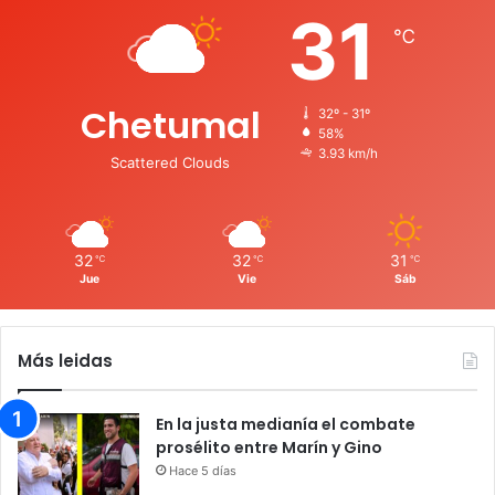
31
℃
Chetumal
32º - 31º
58%
3.93 km/h
Scattered Clouds
32
32
31
℃
℃
℃
Jue
Vie
Sáb
Más leidas
En la justa medianía el combate
prosélito entre Marín y Gino
Hace 5 días