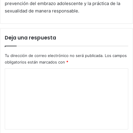
prevención del embrazo adolescente y la práctica de la
sexualidad de manera responsable.
Deja una respuesta
Tu dirección de correo electrónico no será publicada.
Los campos
obligatorios están marcados con
*
C
o
m
e
n
t
a