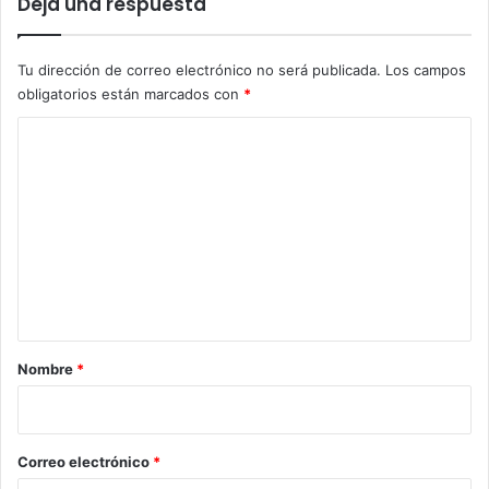
Deja una respuesta
Tu dirección de correo electrónico no será publicada.
Los campos
obligatorios están marcados con
*
C
o
m
e
n
t
a
r
Nombre
*
i
o
*
Correo electrónico
*