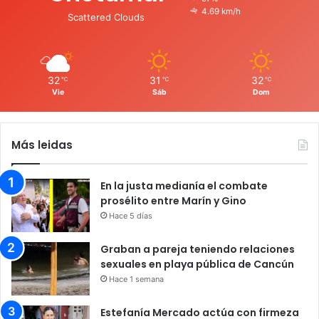
4.69 km/h
Scattered Clouds
32
31
32
℃
℃
℃
Vie
Sáb
Dom
Más leidas
En la justa medianía el combate
prosélito entre Marín y Gino
Hace 5 días
Graban a pareja teniendo relaciones
sexuales en playa pública de Cancún
Hace 1 semana
Estefanía Mercado actúa con firmeza