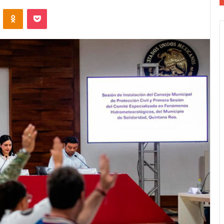
VKontakte
Odnoklassniki
Pocket