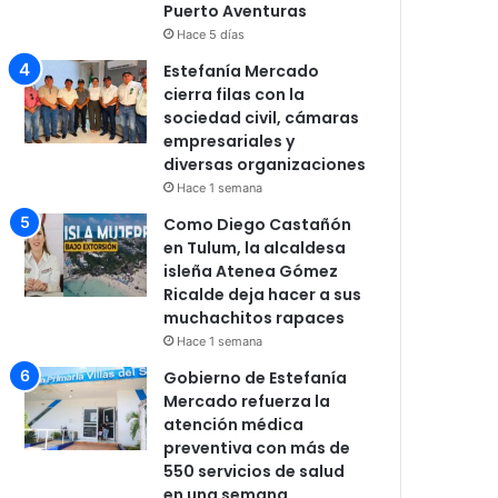
Puerto Aventuras
Hace 5 días
Estefanía Mercado
cierra filas con la
sociedad civil, cámaras
empresariales y
diversas organizaciones
Hace 1 semana
Como Diego Castañón
en Tulum, la alcaldesa
isleña Atenea Gómez
Ricalde deja hacer a sus
muchachitos rapaces
Hace 1 semana
Gobierno de Estefanía
Mercado refuerza la
atención médica
preventiva con más de
550 servicios de salud
en una semana