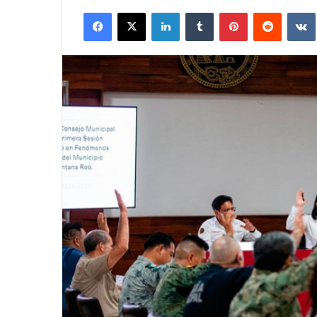
Facebook
X
LinkedIn
Tumblr
Pinterest
Reddit