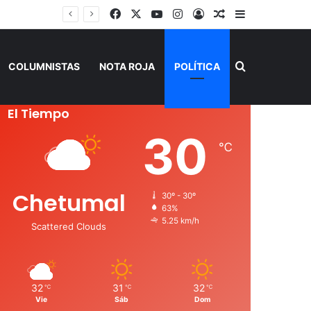
Facebook
X
YouTube
Instagram
Acceso
Publicación al a
Barra lateral
Buscar por
COLUMNISTAS
NOTA ROJA
POLÍTICA
El Tiempo
30
℃
Chetumal
30º - 30º
63%
5.25 km/h
Scattered Clouds
32
31
32
℃
℃
℃
Vie
Sáb
Dom