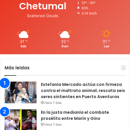
Chetumal
31º - 30º
63%
4.14 km/h
Scattered Clouds
31
32
31
℃
℃
℃
Sáb
Dom
Lun
Más leidas
Estefanía Mercado actúa con firmeza
contra el maltrato animal; rescata seis
seres sintientes en Puerto Aventuras
Hace 7 días
En la justa medianía el combate
prosélito entre Marín y Gino
Hace 7 días