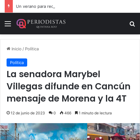
Un verano para recordar: niñas y niños cierran con alegría el curso “Aventuras de Verano”
Menú
B
Inicio
/
Política
Política
La senadora Marybel
Villegas difunde en Cancún
mensaje de Morena y la 4T
12 de junio de 2023
0
466
1 minuto de lectura