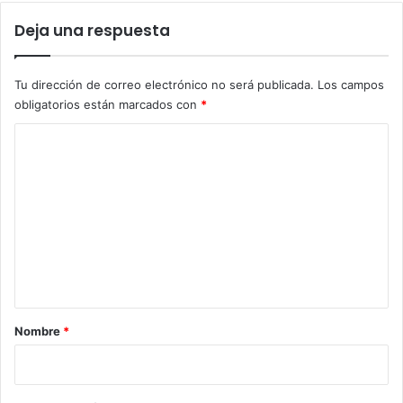
Deja una respuesta
Tu dirección de correo electrónico no será publicada.
Los campos
obligatorios están marcados con
*
C
o
m
e
n
t
a
r
Nombre
*
i
o