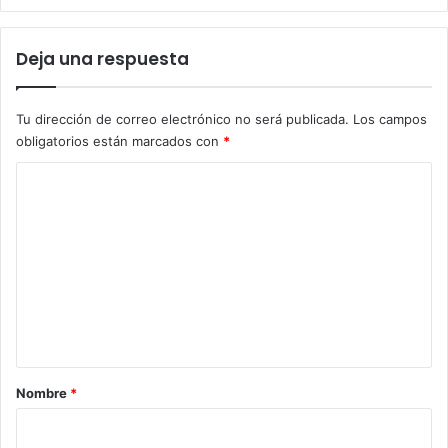
Deja una respuesta
Tu dirección de correo electrónico no será publicada.
Los campos
obligatorios están marcados con
*
C
o
m
e
n
t
a
r
Nombre
*
i
o