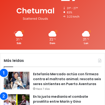
Chetumal
31º - 27º
83%
3.23 km/h
Scattered Clouds
31
32
31
℃
℃
℃
Sáb
Dom
Lun
Más leidas
Estefanía Mercado actúa con firmeza
contra el maltrato animal; rescata seis
seres sintientes en Puerto Aventuras
Hace 7 días
En la justa medianía el combate
prosélito entre Marín y Gino