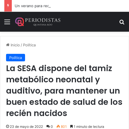
Un verano para recordar: niñas y niños cierran con alegría el curso “Aventuras de Verano”
Menú
B
Inicio
/
Política
Política
La SESA dispone del tamiz
metabólico neonatal y
auditivo, para mantener un
buen estado de salud de los
recién nacidos
23 de mayo de 2022
0
801
1 minuto de lectura