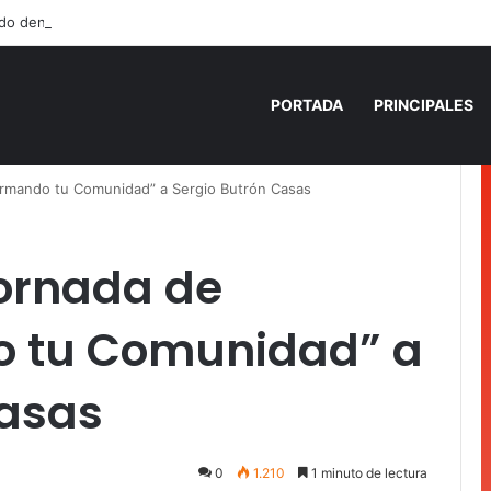
do dentro de un local comercial en Cancún
PORTADA
PRINCIPALES
formando tu Comunidad” a Sergio Butrón Casas
jornada de
o tu Comunidad” a
Casas
0
1.210
1 minuto de lectura