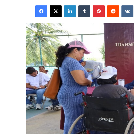
Facebook
X
LinkedIn
Tumblr
Pinterest
Reddit