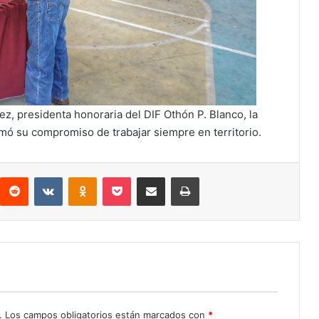
, presidenta honoraria del DIF Othón P. Blanco, la
mó su compromiso de trabajar siempre en territorio.
interest
Reddit
VKontakte
Odnoklassniki
Pocket
Compartir por correo electrónico
Imprimir
.
Los campos obligatorios están marcados con
*