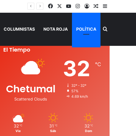
Facebook
X
YouTube
Instagram
Acceso
Publicación al a
Barra lateral
Buscar por
COLUMNISTAS
NOTA ROJA
POLÍTICA
El Tiempo
32
℃
Chetumal
32º - 32º
57%
4.69 km/h
Scattered Clouds
32
31
32
℃
℃
℃
Vie
Sáb
Dom