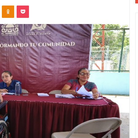
VKontakte
Odnoklassniki
Pocket