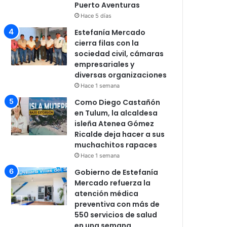
Puerto Aventuras
Hace 5 días
Estefanía Mercado
cierra filas con la
sociedad civil, cámaras
empresariales y
diversas organizaciones
Hace 1 semana
Como Diego Castañón
en Tulum, la alcaldesa
isleña Atenea Gómez
Ricalde deja hacer a sus
muchachitos rapaces
Hace 1 semana
Gobierno de Estefanía
Mercado refuerza la
atención médica
preventiva con más de
550 servicios de salud
en una semana