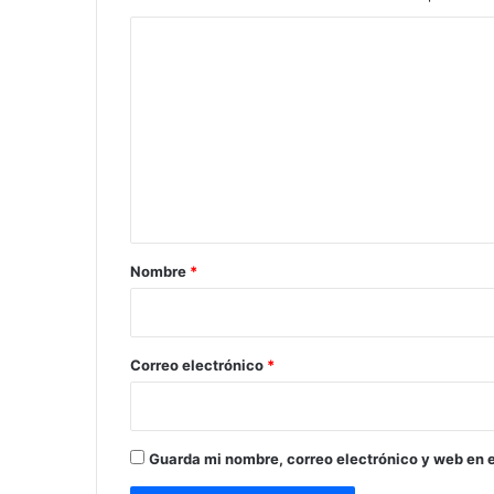
C
o
m
e
n
t
a
r
Nombre
*
i
o
*
Correo electrónico
*
Guarda mi nombre, correo electrónico y web en 