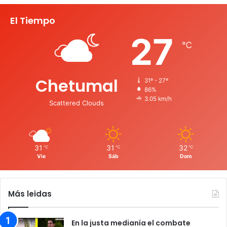
El Tiempo
27
℃
Chetumal
31º - 27º
86%
3.05 km/h
Scattered Clouds
31
31
32
℃
℃
℃
Vie
Sáb
Dom
Más leidas
En la justa medianía el combate