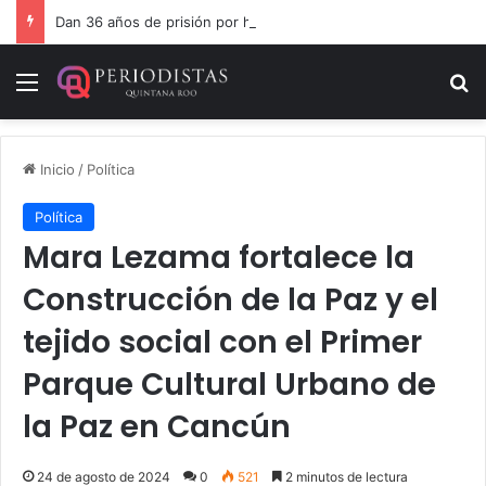
Dan 36 años de prisión por homicidio de cubana en Cancún
Menú
B
Inicio
/
Política
Política
Mara Lezama fortalece la
Construcción de la Paz y el
tejido social con el Primer
Parque Cultural Urbano de
la Paz en Cancún
24 de agosto de 2024
0
521
2 minutos de lectura