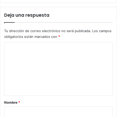
Deja una respuesta
Tu dirección de correo electrónico no será publicada.
Los campos
obligatorios están marcados con
*
C
o
m
e
n
t
a
r
Nombre
*
i
o