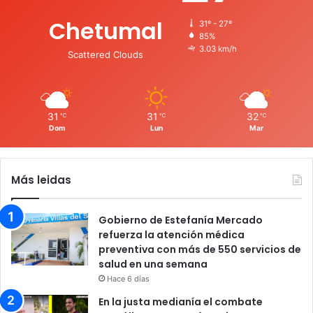
Chetumal
31º - 27º
85%
3.03 km/h
Scattered Clouds
31
31
32
℃
℃
℃
Dom
Lun
Mar
Más leidas
Gobierno de Estefanía Mercado
refuerza la atención médica
preventiva con más de 550 servicios de
salud en una semana
Hace 6 días
En la justa medianía el combate