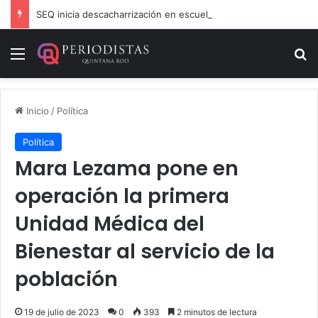
SEQ inicia descacharrización en escuelas de la Ribera del Río Hondo previo al inicio del ciclo escolar
Menú
B
Inicio
/
Política
Política
Mara Lezama pone en
operación la primera
Unidad Médica del
Bienestar al servicio de la
población
19 de julio de 2023
0
393
2 minutos de lectura