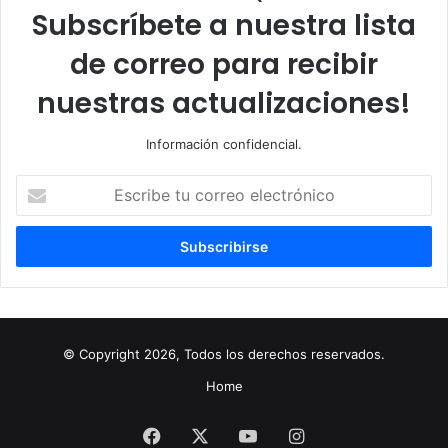
Subscríbete a nuestra lista
de correo para recibir
nuestras actualizaciones!
Información confidencial.
Escribe
tu
correo
electrónico
© Copyright 2026, Todos los derechos reservados.
Home
Facebook
X
YouTube
Instagram