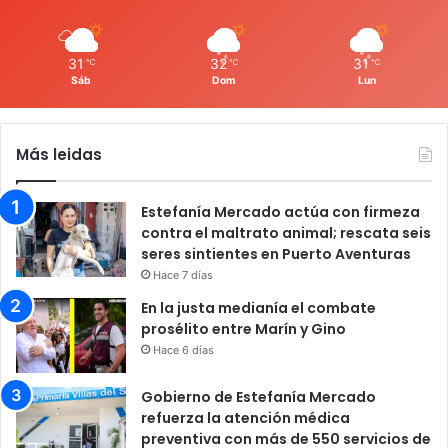
31
32
31
℃
℃
℃
Sáb
Dom
Lun
Más leidas
Estefanía Mercado actúa con firmeza
contra el maltrato animal; rescata seis
seres sintientes en Puerto Aventuras
Hace 7 días
En la justa medianía el combate
prosélito entre Marín y Gino
Hace 6 días
Gobierno de Estefanía Mercado
refuerza la atención médica
preventiva con más de 550 servicios de