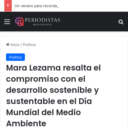
Un verano para recordar: niñas y niños cierran con alegría el curso “Aventuras de Verano”
Menú
B
Inicio
/
Política
Política
Mara Lezama resalta el
compromiso con el
desarrollo sostenible y
sustentable en el Día
Mundial del Medio
Ambiente