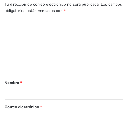
Tu dirección de correo electrónico no será publicada.
Los campos
obligatorios están marcados con
*
C
o
m
e
n
t
a
r
Nombre
*
i
o
*
Correo electrónico
*