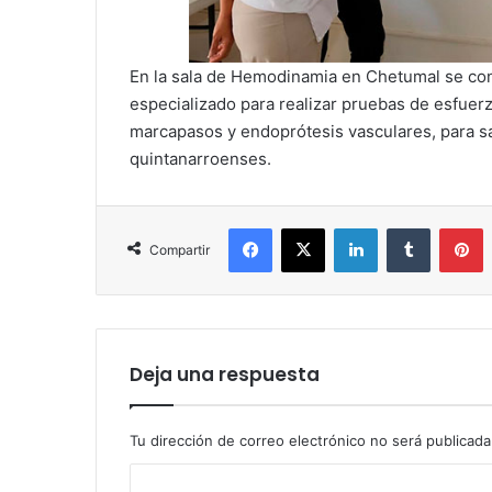
En la sala de Hemodinamia en Chetumal se cont
especializado para realizar pruebas de esfuer
marcapasos y endoprótesis vasculares, para sal
quintanarroenses.
Facebook
X
LinkedIn
Tumblr
P
Compartir
Deja una respuesta
Tu dirección de correo electrónico no será publicada
C