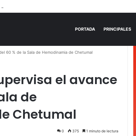
 años de prisión por homicidio de cubana en Cancún
PORTADA
PRINCIPALES
del 60 % de la Sala de Hemodinamia de Chetumal
pervisa el avance
ala de
e Chetumal
0
375
1 minuto de lectura