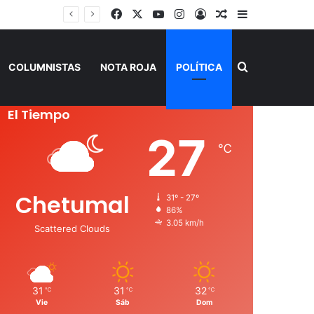
Facebook
X
YouTube
Instagram
Acceso
Publicación al a
Barra lateral
Buscar por
COLUMNISTAS
NOTA ROJA
POLÍTICA
El Tiempo
27
℃
Chetumal
31º - 27º
86%
3.05 km/h
Scattered Clouds
31
31
32
℃
℃
℃
Vie
Sáb
Dom