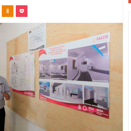
VKontakte
Odnoklassniki
Pocket