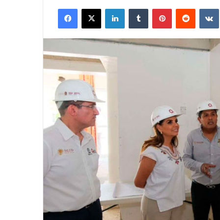
Facebook
X
LinkedIn
Tumblr
Pinterest
Reddit