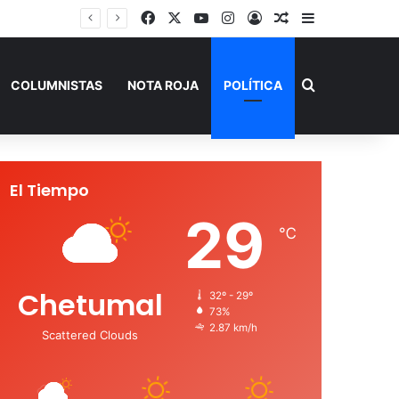
Facebook
X
YouTube
Instagram
Acceso
Publicación al a
Barra lateral
Buscar por
COLUMNISTAS
NOTA ROJA
POLÍTICA
El Tiempo
29
℃
Chetumal
32º - 29º
73%
2.87 km/h
Scattered Clouds