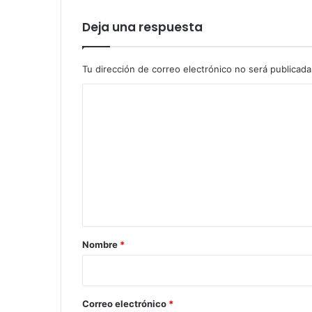
Deja una respuesta
Tu dirección de correo electrónico no será publicada
C
o
m
e
n
t
a
r
Nombre
*
i
o
*
Correo electrónico
*