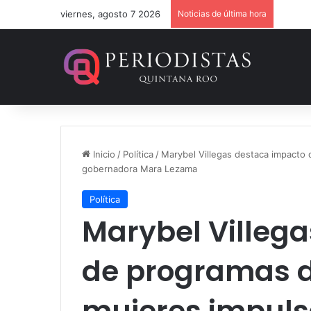
viernes, agosto 7 2026
Noticias de última hora
Dan 36
Inicio
/
Política
/
Marybel Villegas destaca impacto 
gobernadora Mara Lezama
Política
Marybel Villeg
de programas d
mujeres impuls