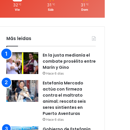
32
31
31
℃
℃
℃
Vie
Sáb
Dom
Más leidas
En la justa medianía el
combate prosélito entre
Marín y Gino
Hace 6 días
Estefanía Mercado
actúa con firmeza
contra el maltrato
animal; rescata seis
seres sintientes en
Puerto Aventuras
Hace 6 días
Gobierno de Estefanía