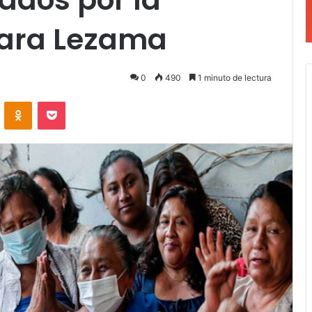
ara Lezama
0
490
1 minuto de lectura
VKontakte
Odnoklassniki
Pocket