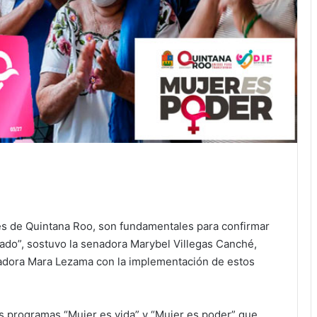
es de Quintana Roo, son fundamentales para confirmar
tado”, sostuvo la senadora Marybel Villegas Canché,
adora Mara Lezama con la implementación de estos
os programas “Mujer es vida” y “Mujer es poder” que