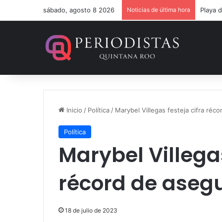
sábado, agosto 8 2026
Noticias de última hora
Un ver
Inicio
/
Política
/
Marybel Villegas festeja cifra réc
Política
Marybel Villegas
récord de asegu
18 de julio de 2023