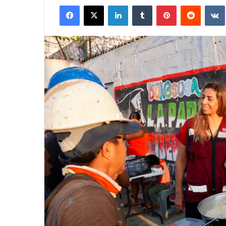
Facebook
X
LinkedIn
Tumblr
Pinterest
Reddit