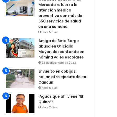
Mercado refuerza la
atención médica
preventiva con más de
550 servicios de salud
en una semana
Hace 5 días
Amiga de Beto Borge
abusa en Oficialía
Mayor, descontando en
nómina vales escolares
28 de diciembre de 2023
Envuelto en cobijas:
hallan otro ejecutado en
Cancún
Hace 6 días
¡Aguas que ahí viene “El
Quino”!
Hace 7 días