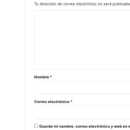
Tu dirección de correo electrónico no será publicada
C
o
m
e
n
t
a
r
Nombre
*
i
o
*
Correo electrónico
*
Guarda mi nombre, correo electrónico y web en 