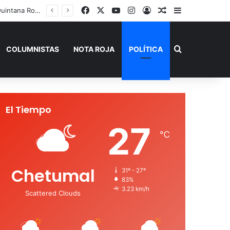
Facebook
X
YouTube
Instagram
Acceso
Publicación al a
Barra lateral
 de Verano”
Buscar por
COLUMNISTAS
NOTA ROJA
POLÍTICA
El Tiempo
27
℃
Chetumal
31º - 27º
83%
3.23 km/h
Scattered Clouds