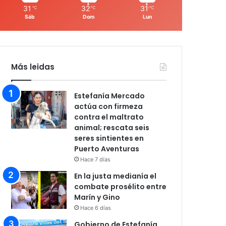
31
32
31
℃
℃
℃
Sáb
Dom
Lun
Más leidas
Estefanía Mercado
actúa con firmeza
contra el maltrato
animal; rescata seis
seres sintientes en
Puerto Aventuras
Hace 7 días
En la justa medianía el
combate prosélito entre
Marín y Gino
Hace 6 días
Gobierno de Estefanía