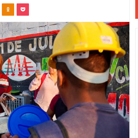
VKontakte
Odnoklassniki
Pocket