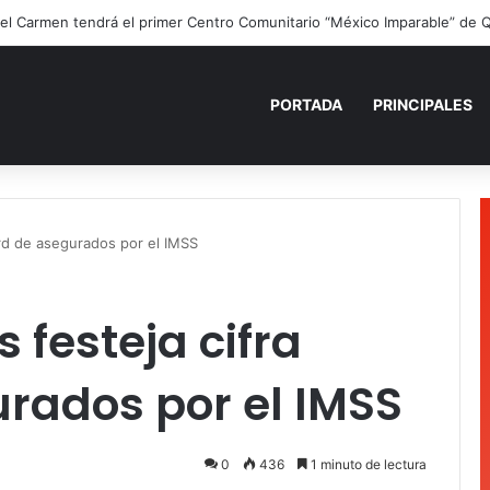
ano para recordar: niñas y niños cierran con alegría el curso “Aventuras
PORTADA
PRINCIPALES
ord de asegurados por el IMSS
 festeja cifra
rados por el IMSS
0
436
1 minuto de lectura