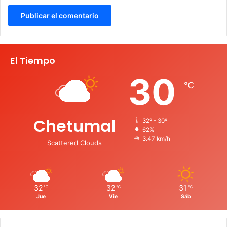
El Tiempo
30
℃
Chetumal
32º - 30º
62%
3.47 km/h
Scattered Clouds
32
32
31
℃
℃
℃
Jue
Vie
Sáb