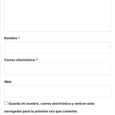
e
n
t
a
r
Nombre
*
i
o
*
Correo electrónico
*
Web
Guarda mi nombre, correo electrónico y web en este
navegador para la próxima vez que comente.