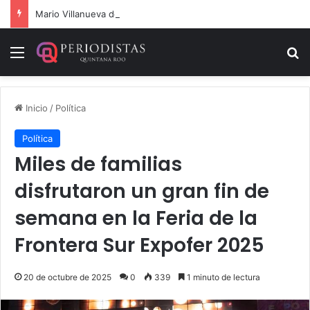
Mario Villanueva desmiente datos falsos sobre su caso
Menú
B
Inicio
/
Política
Política
Miles de familias
disfrutaron un gran fin de
semana en la Feria de la
Frontera Sur Expofer 2025
20 de octubre de 2025
0
339
1 minuto de lectura