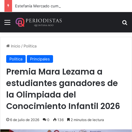
Estefanía Mercado cumple con la repavimentación del puente vehicular
Menú
B
Inicio
/
Política
Política
Principales
Premia Mara Lezama a
estudiantes ganadores de
la Olimpiada del
Conocimiento Infantil 2026
6 de julio de 2026
0
136
2 minutos de lectura