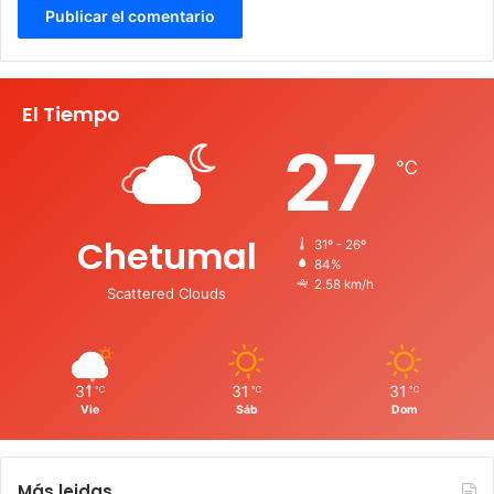
El Tiempo
27
℃
Chetumal
31º - 26º
84%
2.58 km/h
Scattered Clouds
31
31
31
℃
℃
℃
Vie
Sáb
Dom
Más leidas