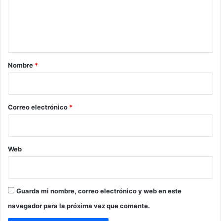
e
n
t
a
r
Nombre
*
i
o
*
Correo electrónico
*
Web
Guarda mi nombre, correo electrónico y web en este
navegador para la próxima vez que comente.