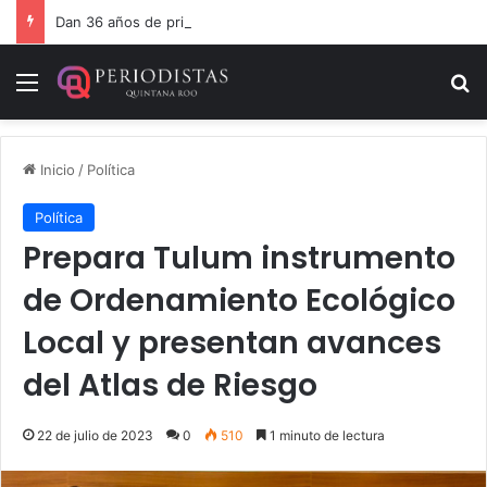
Dan 36 años de prisión por homicidio de cubana en Cancún
Menú
B
Inicio
/
Política
Política
Prepara Tulum instrumento
de Ordenamiento Ecológico
Local y presentan avances
del Atlas de Riesgo
22 de julio de 2023
0
510
1 minuto de lectura