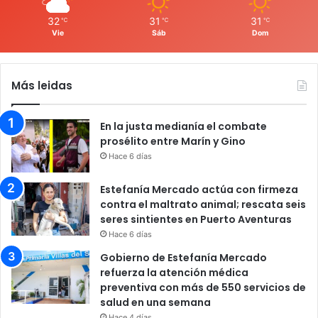
32
31
31
℃
℃
℃
Vie
Sáb
Dom
Más leidas
En la justa medianía el combate
prosélito entre Marín y Gino
Hace 6 días
Estefanía Mercado actúa con firmeza
contra el maltrato animal; rescata seis
seres sintientes en Puerto Aventuras
Hace 6 días
Gobierno de Estefanía Mercado
refuerza la atención médica
preventiva con más de 550 servicios de
salud en una semana
Hace 4 días