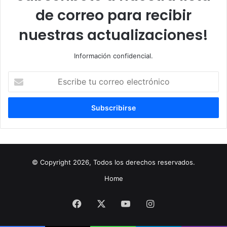
de correo para recibir
nuestras actualizaciones!
Información confidencial.
Escribe
tu
correo
electrónico
© Copyright 2026, Todos los derechos reservados.
Home
Facebook
X
YouTube
Instagram