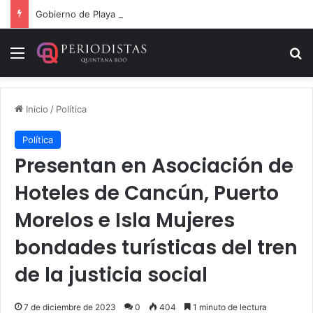
Gobierno de Playa del Carmen aprueba segunda modificación del POA 2026
Menú
B
Inicio
/
Política
Política
Presentan en Asociación de
Hoteles de Cancún, Puerto
Morelos e Isla Mujeres
bondades turísticas del tren
de la justicia social
7 de diciembre de 2023
0
404
1 minuto de lectura