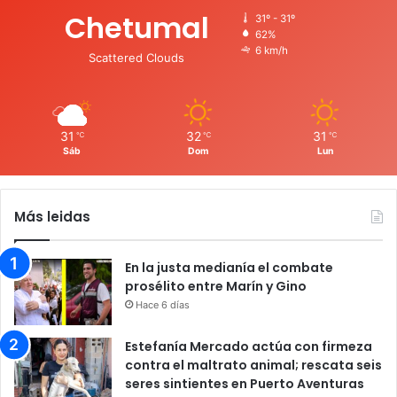
Chetumal
31º - 31º
62%
6 km/h
Scattered Clouds
31
32
31
℃
℃
℃
Sáb
Dom
Lun
Más leidas
En la justa medianía el combate
prosélito entre Marín y Gino
Hace 6 días
Estefanía Mercado actúa con firmeza
contra el maltrato animal; rescata seis
seres sintientes en Puerto Aventuras