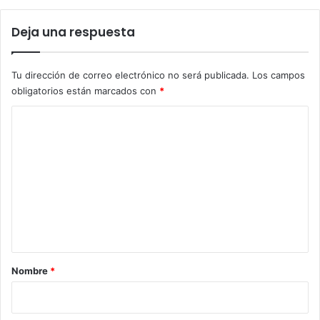
Deja una respuesta
Tu dirección de correo electrónico no será publicada.
Los campos
obligatorios están marcados con
*
C
o
m
e
n
t
a
r
Nombre
*
i
o