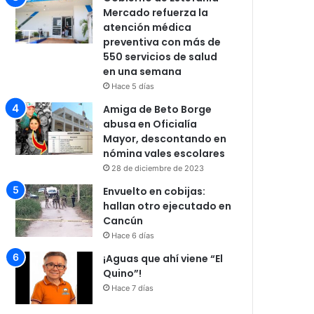
Mercado refuerza la
atención médica
preventiva con más de
550 servicios de salud
en una semana
Hace 5 días
Amiga de Beto Borge
abusa en Oficialía
Mayor, descontando en
nómina vales escolares
28 de diciembre de 2023
Envuelto en cobijas:
hallan otro ejecutado en
Cancún
Hace 6 días
¡Aguas que ahí viene “El
Quino”!
Hace 7 días