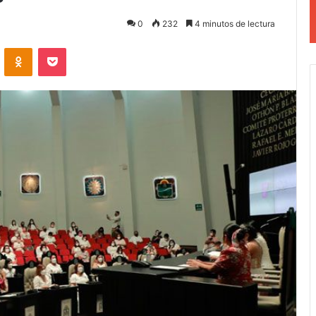
0
232
4 minutos de lectura
VKontakte
Odnoklassniki
Pocket