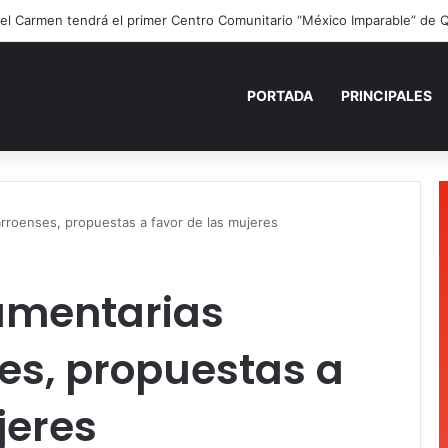
ano para recordar: niñas y niños cierran con alegría el curso “Aventuras
PORTADA
PRINCIPALES
rroenses, propuestas a favor de las mujeres
amentarias
es, propuestas a
jeres