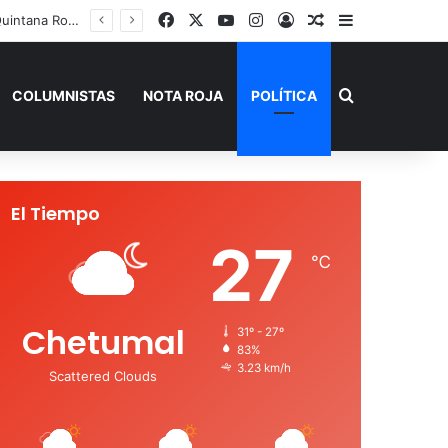
Facebook
X
YouTube
Instagram
Acceso
Publicación al a
Barra lateral
 de Verano”
Buscar por
COLUMNISTAS
NOTA ROJA
POLÍTICA
El Tiempo
27
℃
Chetumal
31º - 27º
83%
3.23 km/h
Scattered Clouds