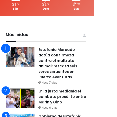
31
32
31
℃
℃
℃
Sáb
Dom
Lun
Más leidas
Estefanía Mercado
actúa con firmeza
contra el maltrato
animal; rescata seis
seres sintientes en
Puerto Aventuras
Hace 7 días
En la justa medianía el
combate prosélito entre
Marín y Gino
Hace 6 días
Gobierno de Estefanía