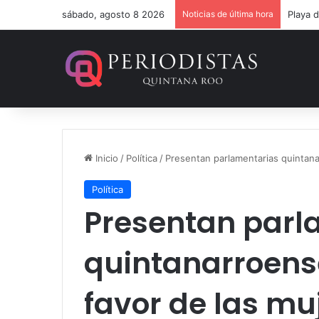
sábado, agosto 8 2026
Noticias de última hora
Un ver
Inicio
/
Política
/
Presentan parlamentarias quintana
Política
Presentan parl
quintanarroens
favor de las mu