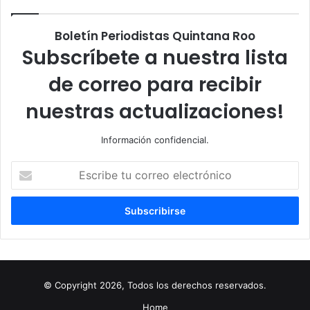
Boletín Periodistas Quintana Roo
Subscríbete a nuestra lista
de correo para recibir
nuestras actualizaciones!
Información confidencial.
Escribe
tu
correo
electrónico
© Copyright 2026, Todos los derechos reservados.
Home