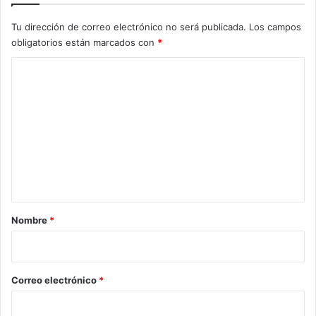
Tu dirección de correo electrónico no será publicada.
Los campos
obligatorios están marcados con
*
C
o
m
e
n
t
a
r
Nombre
*
i
o
*
Correo electrónico
*