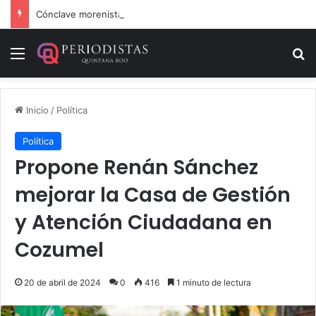
Cónclave morenista en el WTC de la CDMX
Menú
B
Inicio
/
Política
Política
Propone Renán Sánchez
mejorar la Casa de Gestión
y Atención Ciudadana en
Cozumel
20 de abril de 2024
0
416
1 minuto de lectura