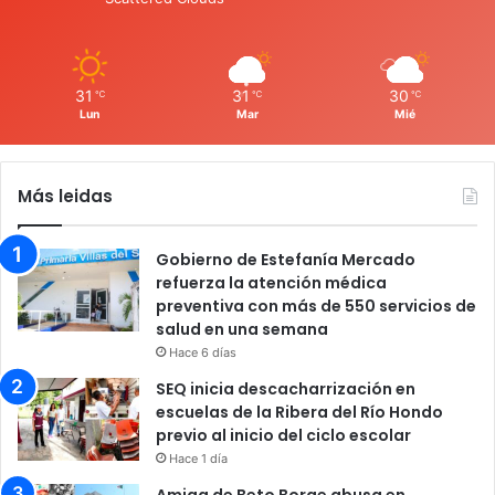
31
31
30
℃
℃
℃
Lun
Mar
Mié
Más leidas
Gobierno de Estefanía Mercado
refuerza la atención médica
preventiva con más de 550 servicios de
salud en una semana
Hace 6 días
SEQ inicia descacharrización en
escuelas de la Ribera del Río Hondo
previo al inicio del ciclo escolar
Hace 1 día
Amiga de Beto Borge abusa en