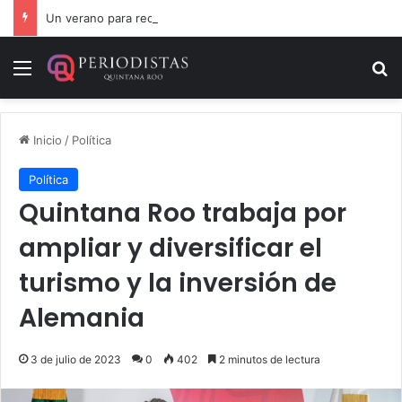
Un verano para recordar: niñas y niños cierran con alegría el curso “Aventuras de Verano”
Menú
B
Inicio
/
Política
Política
Quintana Roo trabaja por
ampliar y diversificar el
turismo y la inversión de
Alemania
3 de julio de 2023
0
402
2 minutos de lectura