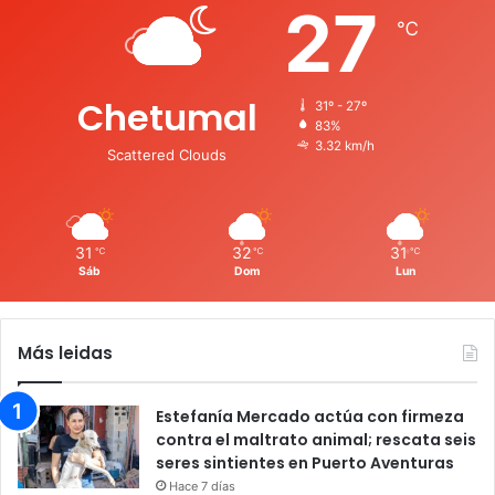
27
℃
Chetumal
31º - 27º
83%
3.32 km/h
Scattered Clouds
31
32
31
℃
℃
℃
Sáb
Dom
Lun
Más leidas
Estefanía Mercado actúa con firmeza
contra el maltrato animal; rescata seis
seres sintientes en Puerto Aventuras
Hace 7 días