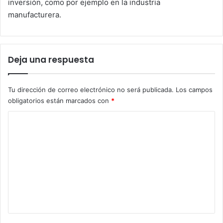
inversión, como por ejemplo en la industria
manufacturera.
Deja una respuesta
Tu dirección de correo electrónico no será publicada.
Los campos
obligatorios están marcados con
*
C
o
m
e
n
t
a
r