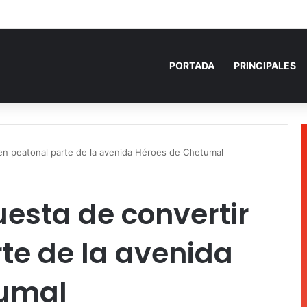
 años de prisión por homicidio de cubana en Cancún
PORTADA
PRINCIPALES
en peatonal parte de la avenida Héroes de Chetumal
esta de convertir
te de la avenida
tumal