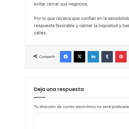
evitar cerrar sus negocios.
Por lo que recalca que confían en la sensibilida
respuesta favorable y calmar la inquietud y ha
calles.
Facebook
X
LinkedIn
Tumblr
P
Compartir
Deja una respuesta
Tu dirección de correo electrónico no será publicada
C
o