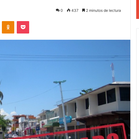
0
437
2 minutos de lectura
VKontakte
Odnoklassniki
Pocket