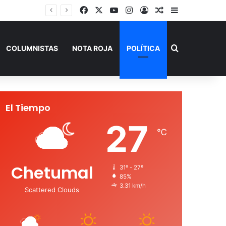
Facebook
X
YouTube
Instagram
Acceso
Publicación al a
Barra lateral
Buscar por
COLUMNISTAS
NOTA ROJA
POLÍTICA
El Tiempo
27
℃
Chetumal
31º - 27º
85%
3.31 km/h
Scattered Clouds