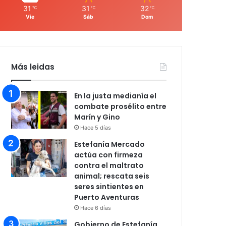
31
31
32
℃
℃
℃
Vie
Sáb
Dom
Más leidas
En la justa medianía el
combate prosélito entre
Marín y Gino
Hace 5 días
Estefanía Mercado
actúa con firmeza
contra el maltrato
animal; rescata seis
seres sintientes en
Puerto Aventuras
Hace 6 días
Gobierno de Estefanía