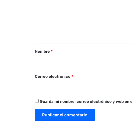
m
e
n
t
a
r
Nombre
*
i
o
*
Correo electrónico
*
Guarda mi nombre, correo electrónico y web en 