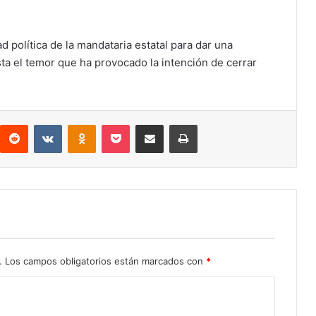
d política de la mandataria estatal para dar una
sta el temor que ha provocado la intención de cerrar
interest
Reddit
VKontakte
Odnoklassniki
Pocket
Compartir por correo electrónico
Imprimir
.
Los campos obligatorios están marcados con
*