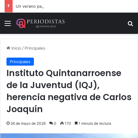
Un verano para recordar: niñas y niños cierran con alegría el curso “Aventuras de Verano”
Menú
B
Inicio
/
Principales
Principales
Instituto Quintanarroense
de la Juventud (IQJ),
herencia negativa de Carlos
Joaquín
26 de mayo de 2026
0
170
1 minuto de lectura