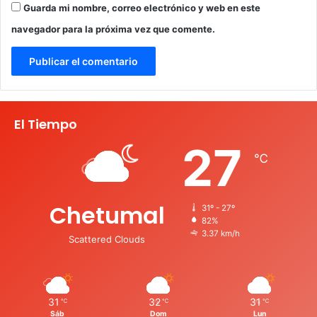
Guarda mi nombre, correo electrónico y web en este
navegador para la próxima vez que comente.
El Tiempo
27
℃
Chetumal
31º - 27º
82%
3.37 km/h
Scattered Clouds
31
32
31
℃
℃
℃
Sáb
Dom
Lun